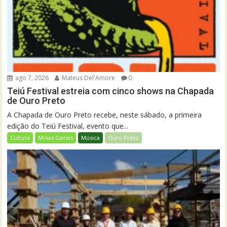
ago 7, 2026
Mateus Del'Amore
0
Teiú Festival estreia com cinco shows na Chapada
de Ouro Preto
A Chapada de Ouro Preto recebe, neste sábado, a primeira
edição do Teiú Festival, evento que...
Cultura
Minas Gerais
Música
Ouro Preto