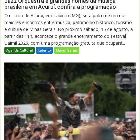
Jazz Orquestra e grandes nomes da música
brasileira em Acuruí; confira a programação
O distrito de Acuruí, em Itabirito (MG), será palco de um dos
maiores encontros entre música, patrimônio histórico, turismo
e cultura de Minas Gerais. No próximo sábado, 15 de agosto, a
partir das 11h, acontece o grande encerramento do Festival
Uaimií 2026, com uma programação gratuita que ocupará...
Agenda Cultural
Itabirito
Minas Gerais