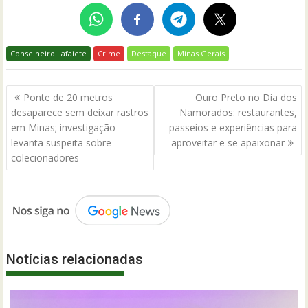
Conselheiro Lafaiete
Crime
Destaque
Minas Gerais
Navegação
Ponte de 20 metros
Ouro Preto no Dia dos
de
desaparece sem deixar rastros
Namorados: restaurantes,
Post
em Minas; investigação
passeios e experiências para
levanta suspeita sobre
aproveitar e se apaixonar
colecionadores
Notícias relacionadas