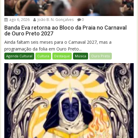
ago 6, 2026
João B. N. Gonçalves
0
Banda Eva retorna ao Bloco da Praia no Carnaval
de Ouro Preto 2027
Ainda faltam seis meses para o Carnaval 2027, mas a
programação da folia em Ouro Preto...
Agenda Cultural
Cultura
Destaque
Música
Ouro Preto