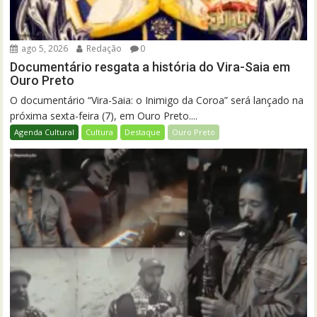
ago 5, 2026
Redação
0
Documentário resgata a história do Vira-Saia em
Ouro Preto
O documentário “Vira-Saia: o Inimigo da Coroa” será lançado na
próxima sexta-feira (7), em Ouro Preto....
Agenda Cultural
Cultura
Destaque
Ouro Preto