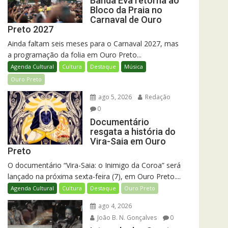
Banda Eva retorna ao
Bloco da Praia no
Carnaval de Ouro
Preto 2027
Ainda faltam seis meses para o Carnaval 2027, mas
a programação da folia em Ouro Preto...
Agenda Cultural
Cultura
Destaque
Música
Ouro Preto
ago 5, 2026
Redação
0
Documentário
resgata a história do
Vira-Saia em Ouro
Preto
O documentário “Vira-Saia: o Inimigo da Coroa” será
lançado na próxima sexta-feira (7), em Ouro Preto....
Agenda Cultural
Cultura
Destaque
Ouro Preto
ago 4, 2026
João B. N. Gonçalves
0