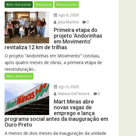
Belo Horizonte
Destaque
Minas Gerais
ago 6, 2026
Júlia Martins
0
Primeira etapa do
projeto ‘Andorinhas
em Movimento’
revitaliza 12 km de trilhas
O projeto “Andorinhas em Movimento” concluiu,
após quatro meses de obras, a primeira etapa de
reestruturação...
Meio Ambiente
ago 6, 2026
Mateus Del'Amore
0
Mart Minas abre
novas vagas de
emprego e lança
programa social antes da inauguração em
Ouro Preto
A menos de dois meses da inauguração da unidade