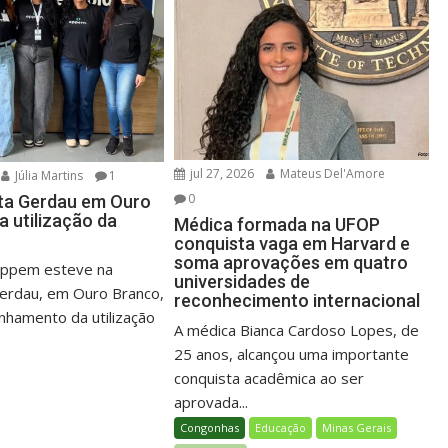
jul 27, 2026
Mateus Del'Amore
Júlia Martins
1
0
ta Gerdau em Ouro
a utilização da
Médica formada na UFOP
conquista vaga em Harvard e
soma aprovações em quatro
ppem esteve na
universidades de
erdau, em Ouro Branco,
reconhecimento internacional
hamento da utilização
A médica Bianca Cardoso Lopes, de
25 anos, alcançou uma importante
conquista acadêmica ao ser
aprovada...
Congonhas
Educação
Minas Gerais