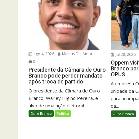
ago 4, 2026
Mateus Del'Amore
jul 28, 2026
0
Oppem visi
Branco par
Presidente da Câmara de Ouro
OPUS
Branco pode perder mandato
após troca de partido
A empresa O
O presidente da Câmara de Ouro
unidade da G
Branco, Warley Higino Pereira, é
para acompan
alvo de uma ação eleitoral...
da...
Ouro Branco
Política
Ouro Branco