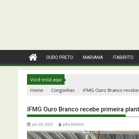
OURO PRETO
MARIANA
ITABIRITO
Você está aqui
Home
Congonhas
IFMG Ouro Branco recebe 
IFMG Ouro Branco recebe primeira plan
jan 20, 2025
Júlia Martins