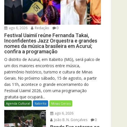
ago 6, 2026
Redação
0
Festival Uaimií reúne Fernanda Takai,
Inconfidentes Jazz Orquestra e grandes
nomes da música brasileira em Acuruí;
confira a programação
O distrito de Acuruí, em Itabirito (MG), será palco de
um dos maiores encontros entre música,
patrimônio histórico, turismo e cultura de Minas
Gerais. No próximo sábado, 15 de agosto, a partir
das 11h, acontece o grande encerramento do
Festival Uaimií 2026, com uma programação
gratuita que ocupará...
Agenda Cultural
Itabirito
Minas Gerais
ago 6, 2026
João B. N. Gonçalves
0