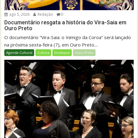
ago 5, 2026
Redação
0
Documentário resgata a história do Vira-Saia em
Ouro Preto
O documentário “Vira-Saia: o Inimigo da Coroa” será lançado
na próxima sexta-feira (7), em Ouro Preto....
Agenda Cultural
Cultura
Destaque
Ouro Preto