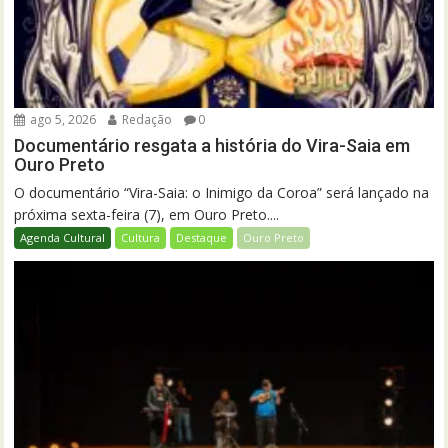
ago 5, 2026
Redação
0
Documentário resgata a história do Vira-Saia em
Ouro Preto
O documentário “Vira-Saia: o Inimigo da Coroa” será lançado na
próxima sexta-feira (7), em Ouro Preto....
Agenda Cultural
Cultura
Destaque
Ouro Preto