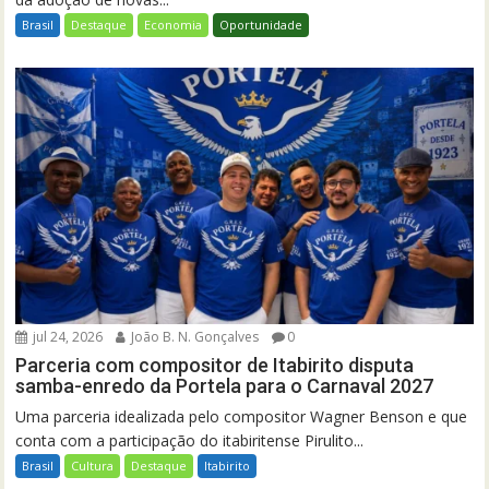
Brasil
Destaque
Economia
Oportunidade
jul 24, 2026
João B. N. Gonçalves
0
Parceria com compositor de Itabirito disputa
samba-enredo da Portela para o Carnaval 2027
Uma parceria idealizada pelo compositor Wagner Benson e que
conta com a participação do itabiritense Pirulito...
Brasil
Cultura
Destaque
Itabirito