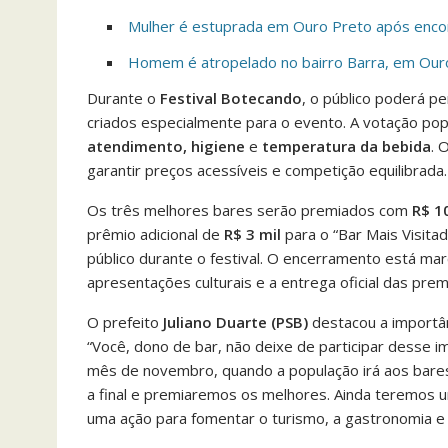
Mulher é estuprada em Ouro Preto após encon
Homem é atropelado no bairro Barra, em Our
Durante o
Festival Botecando
, o público poderá p
criados especialmente para o evento. A votação pop
atendimento, higiene
e
temperatura da bebida
. 
garantir preços acessíveis e competição equilibrada.
Os três melhores bares serão premiados com
R$ 10
prêmio adicional de
R$ 3 mil
para o “Bar Mais Visita
público durante o festival. O encerramento está ma
apresentações culturais e a entrega oficial das prem
O prefeito
Juliano Duarte (PSB)
destacou a importân
“Você, dono de bar, não deixe de participar desse i
mês de novembro, quando a população irá aos bares
a final e premiaremos os melhores. Ainda teremos 
uma ação para fomentar o turismo, a gastronomia e 