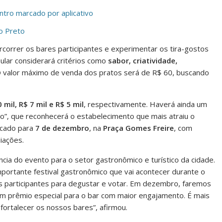
tro marcado por aplicativo
o Preto
ercorrer os bares participantes e experimentar os tira-gostos
ular considerará critérios como
sabor, criatividade,
O valor máximo de venda dos pratos será de R$ 60, buscando
 mil, R$ 7 mil e R$ 5 mil
, respectivamente. Haverá ainda um
do”, que reconhecerá o estabelecimento que mais atraiu o
rcado para
7 de dezembro
, na
Praça Gomes Freire
, com
iações.
cia do evento para o setor gastronômico e turístico da cidade.
mportante festival gastronômico que vai acontecer durante o
 participantes para degustar e votar. Em dezembro, faremos
um prêmio especial para o bar com maior engajamento. É mais
fortalecer os nossos bares”, afirmou.