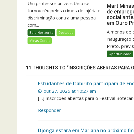
Um professor universitário se
Mart Minas
tornou réu pelos crimes de injúria e
de emprego
social ant
discriminação contra uma pessoa
em Ouro P
com...
A menos de 
Belo Horizonte
Destaque
inauguração 
Minas Gerais
Preto, previs
Oportunidade
11 THOUGHTS TO “INSCRIÇÕES ABERTAS PARA 
Estudantes de Itabirito participam de E
out 27, 2025 at 10:27 am
[…] Inscrições abertas para o Festival Boteca
Responder
Djonga estará em Mariana no próximo fi