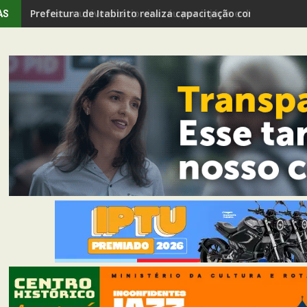
Professor universitário vira réu por injúria e discrimina
AS