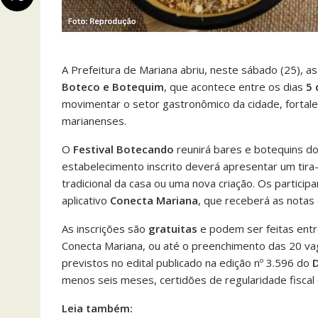
A Prefeitura de Mariana abriu, neste sábado (25), as
Boteco e Botequim
, que acontece entre os dias
5 
movimentar o setor gastronômico da cidade, fortalec
marianenses.
O
Festival Botecando
reunirá bares e botequins do 
estabelecimento inscrito deverá apresentar um tir
tradicional da casa ou uma nova criação. Os particip
aplicativo
Conecta Mariana
, que receberá as nota
As inscrições são
gratuitas
e podem ser feitas ent
Conecta Mariana, ou até o preenchimento das 20 vag
previstos no edital publicado na edição nº 3.596 do
D
menos seis meses, certidões de regularidade fiscal 
Leia também: