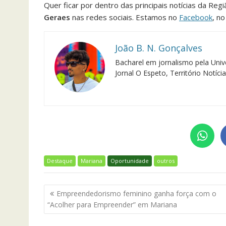
Quer ficar por dentro das principais notícias da Reg
Geraes
nas redes sociais. Estamos no
Facebook
, n
João B. N. Gonçalves
Bacharel em jornalismo pela Univ
Jornal O Espeto, Território Notíci
Destaque
Mariana
Oportunidade
outros
Navegação
Empreendedorismo feminino ganha força com o
de
“Acolher para Empreender” em Mariana
Post