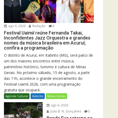
ago 6, 2026
Redação
0
Festival Uaimií reúne Fernanda Takai,
Inconfidentes Jazz Orquestra e grandes
nomes da música brasileira em Acuruí;
confira a programação
O distrito de Acuruí, em Itabirito (MG), será palco de
um dos maiores encontros entre música,
patrimônio histórico, turismo e cultura de Minas
Gerais. No próximo sábado, 15 de agosto, a partir
das 11h, acontece o grande encerramento do
Festival Uaimií 2026, com uma programação
gratuita que ocupará...
Agenda Cultural
Itabirito
Minas Gerais
ago 6, 2026
João B. N. Gonçalves
0