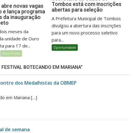
Tombos está com inscrições
 abre novas vagas
abertas para seleção
 e lança programa
es da inauguração
A Prefeitura Municipal de Tombos
reto
divulgou a abertura das inscrições
dois meses da
para um novo processo seletivo
da unidade de Ouro
para...
ta para 17 de...
Oportunidade
Ouro Preto
O FESTIVAL BOTECANDO EM MARIANA”
ncontro dos Medalhistas da OBMEP
ndo em Mariana […]
nal de semana