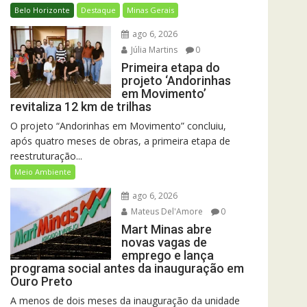
Belo Horizonte
Destaque
Minas Gerais
ago 6, 2026
Júlia Martins
0
Primeira etapa do
projeto ‘Andorinhas
em Movimento’
revitaliza 12 km de trilhas
O projeto “Andorinhas em Movimento” concluiu,
após quatro meses de obras, a primeira etapa de
reestruturação...
Meio Ambiente
ago 6, 2026
Mateus Del'Amore
0
Mart Minas abre
novas vagas de
emprego e lança
programa social antes da inauguração em
Ouro Preto
A menos de dois meses da inauguração da unidade