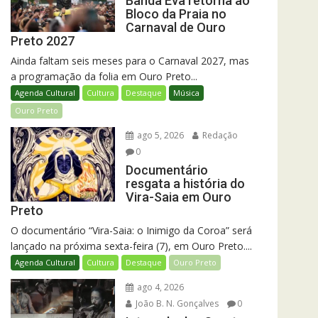
Banda Eva retorna ao
Bloco da Praia no
Carnaval de Ouro
Preto 2027
Ainda faltam seis meses para o Carnaval 2027, mas
a programação da folia em Ouro Preto...
Agenda Cultural
Cultura
Destaque
Música
Ouro Preto
ago 5, 2026
Redação
0
Documentário
resgata a história do
Vira-Saia em Ouro
Preto
O documentário “Vira-Saia: o Inimigo da Coroa” será
lançado na próxima sexta-feira (7), em Ouro Preto....
Agenda Cultural
Cultura
Destaque
Ouro Preto
ago 4, 2026
João B. N. Gonçalves
0