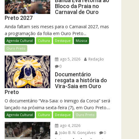
Banda Eva retorna ao
Bloco da Praia no
Carnaval de Ouro
Preto 2027
Ainda faltam seis meses para o Carnaval 2027, mas
a programação da folia em Ouro Preto...
Agenda Cultural
Cultura
Destaque
Música
Ouro Preto
ago 5, 2026
Redação
0
Documentário
resgata a história do
Vira-Saia em Ouro
Preto
O documentário “Vira-Saia: o Inimigo da Coroa” será
lançado na próxima sexta-feira (7), em Ouro Preto....
Agenda Cultural
Cultura
Destaque
Ouro Preto
ago 4, 2026
João B. N. Gonçalves
0