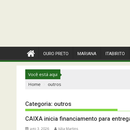
OURO PRETO
MARIANA
ITABIRITO
Você está aqui
Home
outros
Categoria:
outros
CAIXA inicia financiamento para entre
ago 3, 2026
Júlia Martins