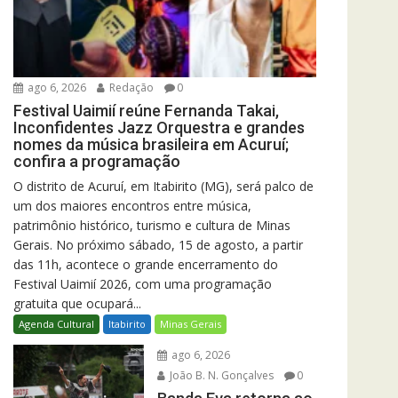
ago 6, 2026
Redação
0
Festival Uaimií reúne Fernanda Takai,
Inconfidentes Jazz Orquestra e grandes
nomes da música brasileira em Acuruí;
confira a programação
O distrito de Acuruí, em Itabirito (MG), será palco de
um dos maiores encontros entre música,
patrimônio histórico, turismo e cultura de Minas
Gerais. No próximo sábado, 15 de agosto, a partir
das 11h, acontece o grande encerramento do
Festival Uaimií 2026, com uma programação
gratuita que ocupará...
Agenda Cultural
Itabirito
Minas Gerais
ago 6, 2026
João B. N. Gonçalves
0