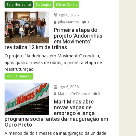
Belo Horizonte
Destaque
Minas Gerais
ago 6, 2026
Júlia Martins
0
Primeira etapa do
projeto ‘Andorinhas
em Movimento’
revitaliza 12 km de trilhas
O projeto “Andorinhas em Movimento” concluiu,
após quatro meses de obras, a primeira etapa de
reestruturação...
Meio Ambiente
ago 6, 2026
Mateus Del'Amore
0
Mart Minas abre
novas vagas de
emprego e lança
programa social antes da inauguração em
Ouro Preto
A menos de dois meses da inauguração da unidade