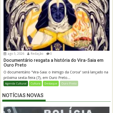
ago 5, 2026
Redação
0
Documentário resgata a história do Vira-Saia em
Ouro Preto
O documentário “Vira-Saia: o Inimigo da Coroa” será lançado na
próxima sexta-feira (7), em Ouro Preto....
Agenda Cultural
Cultura
Destaque
Ouro Preto
NOTÍCIAS NOVAS