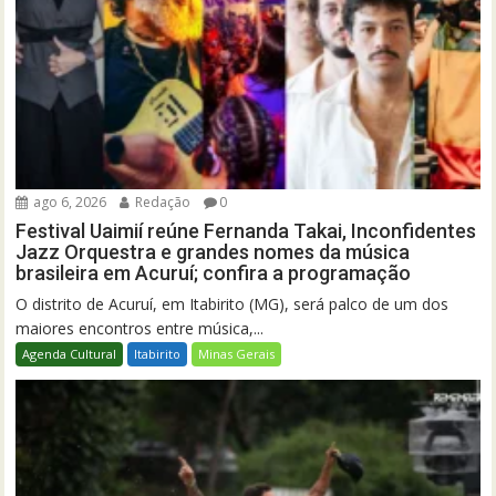
ago 6, 2026
Redação
0
Festival Uaimií reúne Fernanda Takai, Inconfidentes
Jazz Orquestra e grandes nomes da música
brasileira em Acuruí; confira a programação
O distrito de Acuruí, em Itabirito (MG), será palco de um dos
maiores encontros entre música,...
Agenda Cultural
Itabirito
Minas Gerais