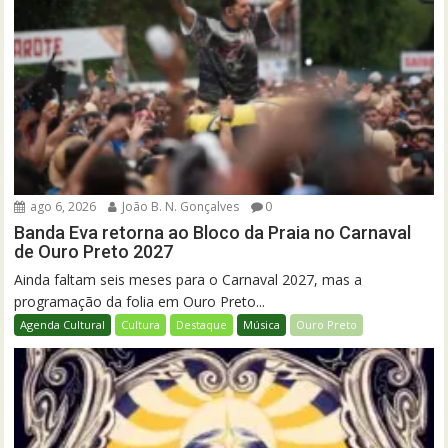
ago 6, 2026
João B. N. Gonçalves
0
Banda Eva retorna ao Bloco da Praia no Carnaval
de Ouro Preto 2027
Ainda faltam seis meses para o Carnaval 2027, mas a
programação da folia em Ouro Preto...
Agenda Cultural
Cultura
Destaque
Música
Ouro Preto