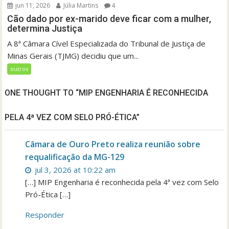
jun 11, 2026
Júlia Martins
4
Cão dado por ex-marido deve ficar com a mulher,
determina Justiça
A 8ª Câmara Cível Especializada do Tribunal de Justiça de
Minas Gerais (TJMG) decidiu que um...
outros
ONE THOUGHT TO “MIP ENGENHARIA É RECONHECIDA
PELA 4ª VEZ COM SELO PRÓ-ÉTICA”
Câmara de Ouro Preto realiza reunião sobre
requalificação da MG-129
jul 3, 2026 at 10:22 am
[…] MIP Engenharia é reconhecida pela 4ª vez com Selo
Pró-Ética […]
Responder