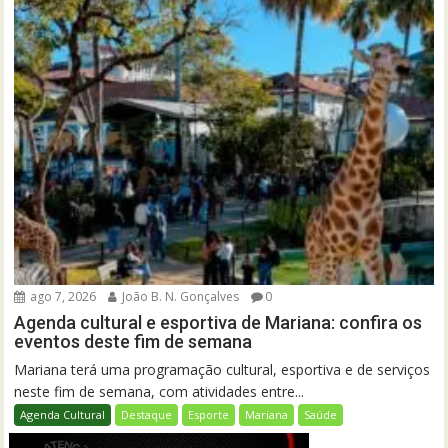
ago 7, 2026
João B. N. Gonçalves
0
Agenda cultural e esportiva de Mariana: confira os
eventos deste fim de semana
Mariana terá uma programação cultural, esportiva e de serviços
neste fim de semana, com atividades entre...
Agenda Cultural
Destaque
Esporte
Mariana
Saúde