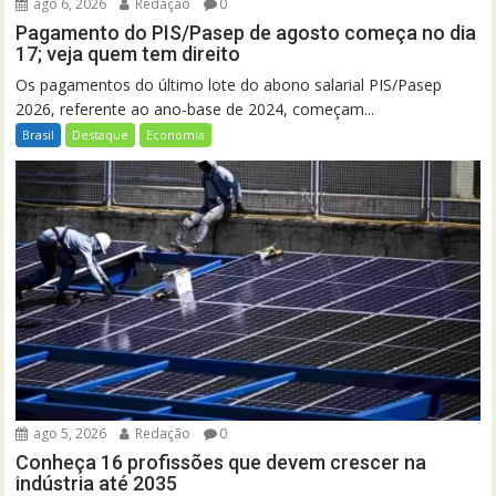
ago 6, 2026
Redação
0
Pagamento do PIS/Pasep de agosto começa no dia
17; veja quem tem direito
Os pagamentos do último lote do abono salarial PIS/Pasep
2026, referente ao ano-base de 2024, começam...
Brasil
Destaque
Economia
ago 5, 2026
Redação
0
Conheça 16 profissões que devem crescer na
indústria até 2035