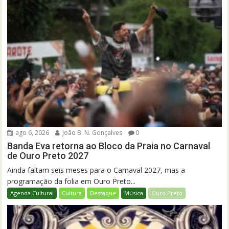
ago 6, 2026
João B. N. Gonçalves
0
Banda Eva retorna ao Bloco da Praia no Carnaval
de Ouro Preto 2027
Ainda faltam seis meses para o Carnaval 2027, mas a
programação da folia em Ouro Preto...
Agenda Cultural
Cultura
Destaque
Música
Ouro Preto