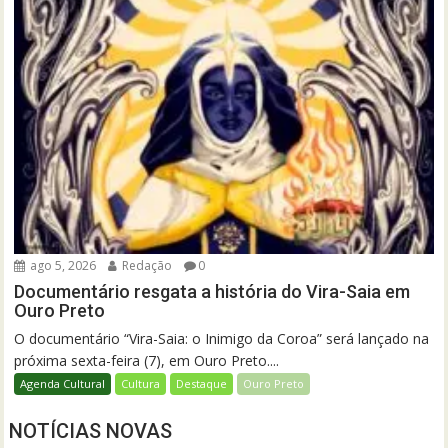
ago 5, 2026
Redação
0
Documentário resgata a história do Vira-Saia em
Ouro Preto
O documentário “Vira-Saia: o Inimigo da Coroa” será lançado na
próxima sexta-feira (7), em Ouro Preto....
Agenda Cultural
Cultura
Destaque
Ouro Preto
NOTÍCIAS NOVAS