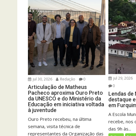
jul 29, 2026
jul 30, 2026
Redação
0
0
Articulação de Matheus
Pacheco aproxima Ouro Preto
Lendas de
da UNESCO e do Ministério da
destaque e
Educação em iniciativa voltada
em Furqui
à juventude
A Escola Mun
Ouro Preto recebeu, na última
recebe, nos d
semana, visita técnica de
das 9h às...
representantes da Organização das