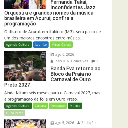
Fernanda Takai,
Inconfidentes Jazz
Orquestra e grandes nomes da música
brasileira em Acuruí; confira a
programação
O distrito de Acuruí, em Itabirito (MG), será palco de
um dos maiores encontros entre música,...
Agenda Cultural
Itabirito
Minas Gerais
ago 6, 2026
João B. N. Gonçalves
0
Banda Eva retorna ao
Bloco da Praia no
Carnaval de Ouro
Preto 2027
Ainda faltam seis meses para o Carnaval 2027, mas
a programação da folia em Ouro Preto...
Agenda Cultural
Cultura
Destaque
Música
Ouro Preto
ago 5, 2026
Redação