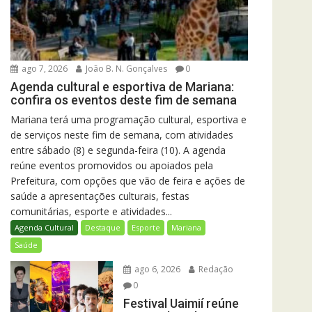
ago 7, 2026
João B. N. Gonçalves
0
Agenda cultural e esportiva de Mariana:
confira os eventos deste fim de semana
Mariana terá uma programação cultural, esportiva e
de serviços neste fim de semana, com atividades
entre sábado (8) e segunda-feira (10). A agenda
reúne eventos promovidos ou apoiados pela
Prefeitura, com opções que vão de feira e ações de
saúde a apresentações culturais, festas
comunitárias, esporte e atividades...
Agenda Cultural
Destaque
Esporte
Mariana
Saúde
ago 6, 2026
Redação
0
Festival Uaimií reúne