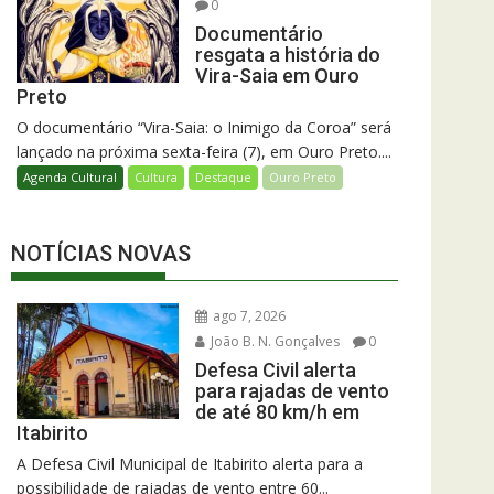
0
Documentário
resgata a história do
Vira-Saia em Ouro
Preto
O documentário “Vira-Saia: o Inimigo da Coroa” será
lançado na próxima sexta-feira (7), em Ouro Preto....
Agenda Cultural
Cultura
Destaque
Ouro Preto
NOTÍCIAS NOVAS
ago 7, 2026
João B. N. Gonçalves
0
Defesa Civil alerta
para rajadas de vento
de até 80 km/h em
Itabirito
A Defesa Civil Municipal de Itabirito alerta para a
possibilidade de rajadas de vento entre 60...