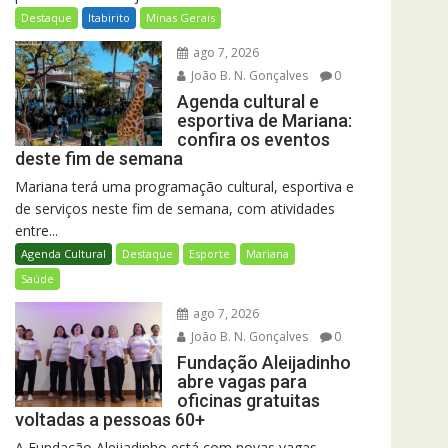
Destaque
Itabirito
Minas Gerais
ago 7, 2026
João B. N. Gonçalves
0
Agenda cultural e
esportiva de Mariana:
confira os eventos
deste fim de semana
Mariana terá uma programação cultural, esportiva e
de serviços neste fim de semana, com atividades
entre...
Agenda Cultural
Destaque
Esporte
Mariana
Saúde
ago 7, 2026
João B. N. Gonçalves
0
Fundação Aleijadinho
abre vagas para
oficinas gratuitas
voltadas a pessoas 60+
A Fundação Aleijadinho está com novas vagas