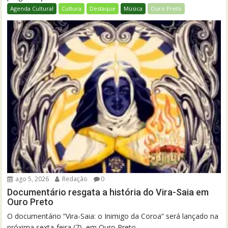
Agenda Cultural
Cultura
Destaque
Música
Ouro Preto
ago 5, 2026
Redação
0
Documentário resgata a história do Vira-Saia em
Ouro Preto
O documentário “Vira-Saia: o Inimigo da Coroa” será lançado na
próxima sexta-feira (7), em Ouro Preto....