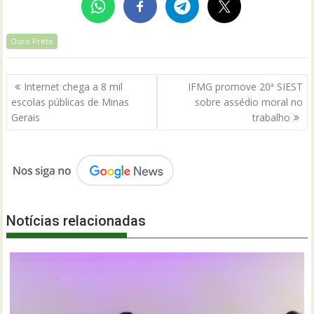
Ouro Preto
Navegação
Internet chega a 8 mil
IFMG promove 20ª SIEST
de
escolas públicas de Minas
sobre assédio moral no
Post
Gerais
trabalho
Notícias relacionadas