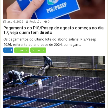
ago 6, 2026
Redação
0
Pagamento do PIS/Pasep de agosto começa no dia
17; veja quem tem direito
Os pagamentos do último lote do abono salarial PIS/Pasep
2026, referente ao ano-base de 2024, começam...
Brasil
Destaque
Economia