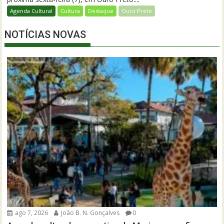
Agenda Cultural
Cultura
Destaque
Ouro Preto
NOTÍCIAS NOVAS
ago 7, 2026
João B. N. Gonçalves
0