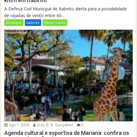
km/h em Itabirito
A Defesa Civil Municipal de Itabirito alerta para a possibilidade
de rajadas de vento entre 60...
Destaque
Itabirito
Minas Gerais
ago 7, 2026
João B. N. Gonçalves
0
Agenda cultural e esportiva de Mariana: confira os