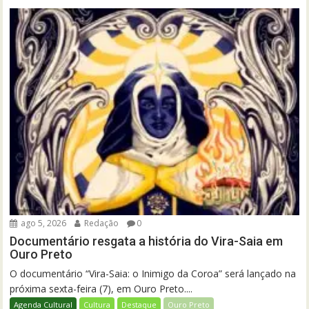
ago 5, 2026
Redação
0
Documentário resgata a história do Vira-Saia em
Ouro Preto
O documentário “Vira-Saia: o Inimigo da Coroa” será lançado na
próxima sexta-feira (7), em Ouro Preto....
Agenda Cultural
Cultura
Destaque
Ouro Preto