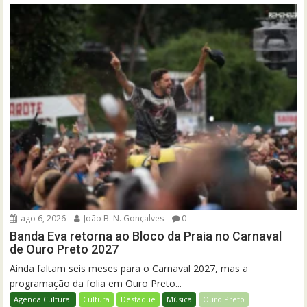
ago 6, 2026
João B. N. Gonçalves
0
Banda Eva retorna ao Bloco da Praia no Carnaval
de Ouro Preto 2027
Ainda faltam seis meses para o Carnaval 2027, mas a
programação da folia em Ouro Preto...
Agenda Cultural
Cultura
Destaque
Música
Ouro Preto