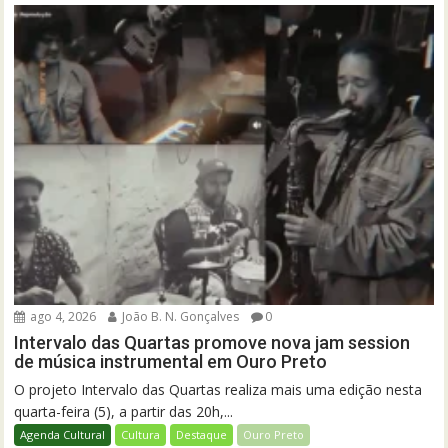
ago 4, 2026
João B. N. Gonçalves
0
Intervalo das Quartas promove nova jam session
de música instrumental em Ouro Preto
O projeto Intervalo das Quartas realiza mais uma edição nesta
quarta-feira (5), a partir das 20h,...
Agenda Cultural
Cultura
Destaque
Ouro Preto