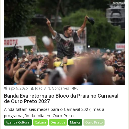
ago 6, 2026
João B. N. Gonçalves
0
Banda Eva retorna ao Bloco da Praia no Carnaval
de Ouro Preto 2027
Ainda faltam seis meses para o Carnaval 2027, mas a
programação da folia em Ouro Preto...
Agenda Cultural
Cultura
Destaque
Música
Ouro Preto