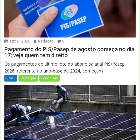
ago 6, 2026
Redação
0
Pagamento do PIS/Pasep de agosto começa no dia
17; veja quem tem direito
Os pagamentos do último lote do abono salarial PIS/Pasep
2026, referente ao ano-base de 2024, começam...
Brasil
Destaque
Economia