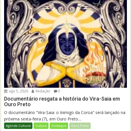
ago 5, 2026
Redação
0
Documentário resgata a história do Vira-Saia em
Ouro Preto
O documentário “Vira-Saia: o Inimigo da Coroa” será lançado na
próxima sexta-feira (7), em Ouro Preto....
Agenda Cultural
Cultura
Destaque
Ouro Preto