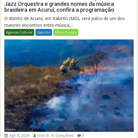
Jazz Orquestra e grandes nomes da música
brasileira em Acuruí; confira a programação
O distrito de Acuruí, em Itabirito (MG), será palco de um dos
maiores encontros entre música,...
Agenda Cultural
Itabirito
Minas Gerais
ago 6, 2026
João B. N. Gonçalves
0