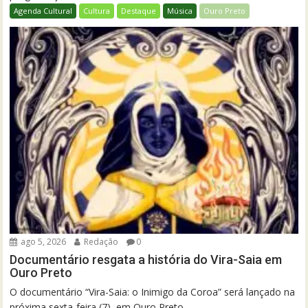
Agenda Cultural
Cultura
Destaque
Música
Ouro Preto
ago 5, 2026
Redação
0
Documentário resgata a história do Vira-Saia em
Ouro Preto
O documentário “Vira-Saia: o Inimigo da Coroa” será lançado na
próxima sexta-feira (7), em Ouro Preto....