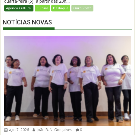
quarta-feira (5), a partir das 20h,...
Agenda Cultural
Cultura
Destaque
Ouro Preto
NOTÍCIAS NOVAS
ago 7, 2026
João B. N. Gonçalves
0