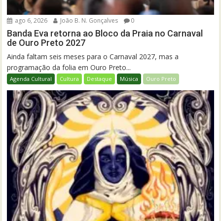
ago 6, 2026
João B. N. Gonçalves
0
Banda Eva retorna ao Bloco da Praia no Carnaval
de Ouro Preto 2027
Ainda faltam seis meses para o Carnaval 2027, mas a
programação da folia em Ouro Preto...
Agenda Cultural
Cultura
Destaque
Música
Ouro Preto