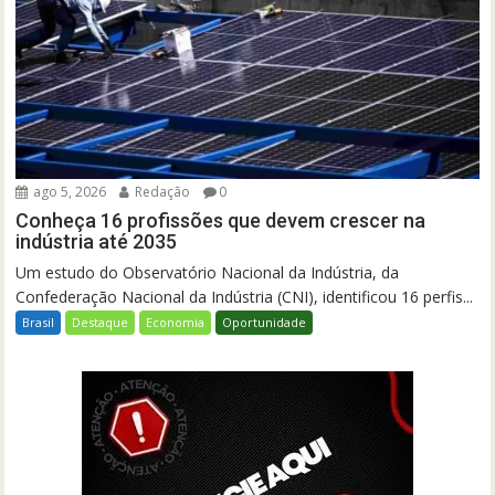
ago 5, 2026
Redação
0
Conheça 16 profissões que devem crescer na
indústria até 2035
Um estudo do Observatório Nacional da Indústria, da
Confederação Nacional da Indústria (CNI), identificou 16 perfis...
Brasil
Destaque
Economia
Oportunidade