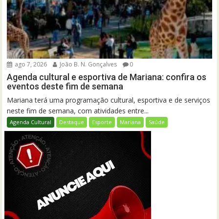
ago 7, 2026
João B. N. Gonçalves
0
Agenda cultural e esportiva de Mariana: confira os
eventos deste fim de semana
Mariana terá uma programação cultural, esportiva e de serviços
neste fim de semana, com atividades entre...
Agenda Cultural
Destaque
Esporte
Mariana
Saúde