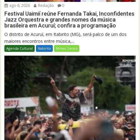
ago 6, 2026
Redação
0
Festival Uaimií reúne Fernanda Takai, Inconfidentes
Jazz Orquestra e grandes nomes da música
brasileira em Acuruí; confira a programação
O distrito de Acuruí, em Itabirito (MG), será palco de um dos
maiores encontros entre música,...
Agenda Cultural
Itabirito
Minas Gerais