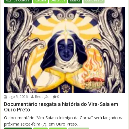
Agenda Cultural
Cultura
Destaque
Música
Ouro Preto
ago 5, 2026
Redação
0
Documentário resgata a história do Vira-Saia em
Ouro Preto
O documentário “Vira-Saia: o Inimigo da Coroa” será lançado na
próxima sexta-feira (7), em Ouro Preto....