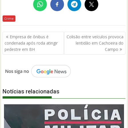
Crime
Navegação
Empresa de ônibus é
Colisão entre veículos provoca
de
condenada após roda atingir
lentidão em Cachoeira do
Post
pedestre em BH
Campo
Notícias relacionadas