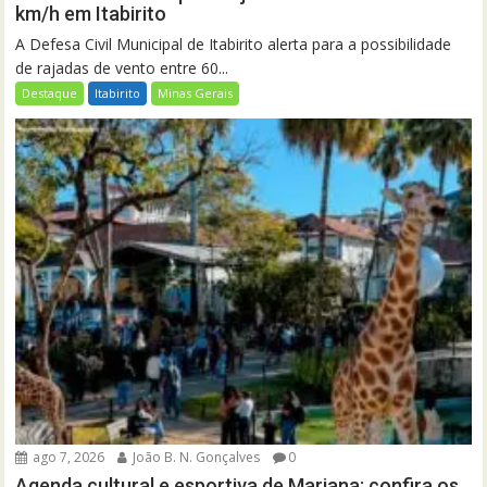
km/h em Itabirito
A Defesa Civil Municipal de Itabirito alerta para a possibilidade
de rajadas de vento entre 60...
Destaque
Itabirito
Minas Gerais
ago 7, 2026
João B. N. Gonçalves
0
Agenda cultural e esportiva de Mariana: confira os