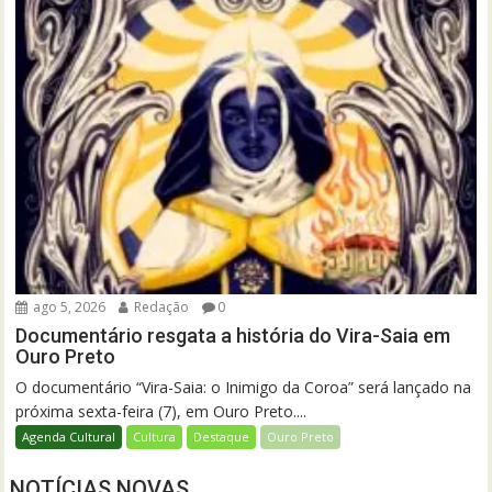
ago 5, 2026
Redação
0
Documentário resgata a história do Vira-Saia em
Ouro Preto
O documentário “Vira-Saia: o Inimigo da Coroa” será lançado na
próxima sexta-feira (7), em Ouro Preto....
Agenda Cultural
Cultura
Destaque
Ouro Preto
NOTÍCIAS NOVAS