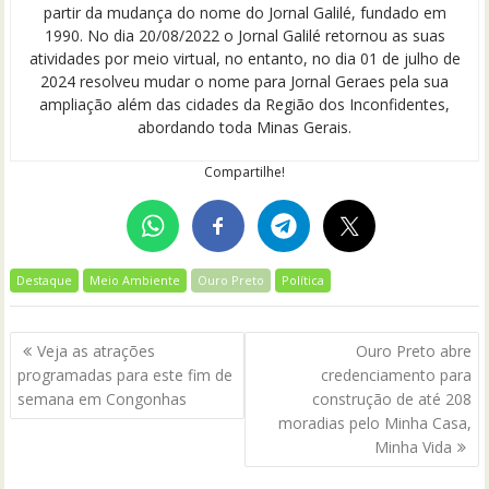
partir da mudança do nome do Jornal Galilé, fundado em
1990. No dia 20/08/2022 o Jornal Galilé retornou as suas
atividades por meio virtual, no entanto, no dia 01 de julho de
2024 resolveu mudar o nome para Jornal Geraes pela sua
ampliação além das cidades da Região dos Inconfidentes,
abordando toda Minas Gerais.
Compartilhe!
Destaque
Meio Ambiente
Ouro Preto
Política
Navegação
Veja as atrações
Ouro Preto abre
de
programadas para este fim de
credenciamento para
Post
semana em Congonhas
construção de até 208
moradias pelo Minha Casa,
Minha Vida