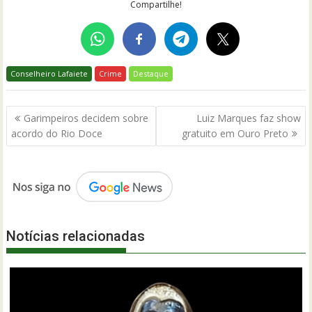
Compartilhe!
Conselheiro Lafaiete
Crime
Destaque
Navegação
Garimpeiros decidem sobre
Luiz Marques faz show
de
acordo do Rio Doce
gratuito em Ouro Preto
Post
Notícias relacionadas