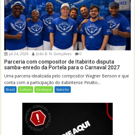
jul 24, 2026
João B. N. Gonçalves
0
Parceria com compositor de Itabirito disputa
samba-enredo da Portela para o Carnaval 2027
Uma parceria idealizada pelo compositor Wagner Benson e que
conta com a participação do itabiritense Pirulito...
Brasil
Cultura
Destaque
Itabirito