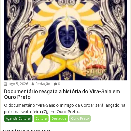
ago 5, 2026
Redação
0
Documentário resgata a história do Vira-Saia em
Ouro Preto
O documentário “Vira-Saia: o Inimigo da Coroa” será lançado na
próxima sexta-feira (7), em Ouro Preto....
Agenda Cultural
Cultura
Destaque
Ouro Preto