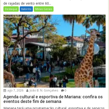
de rajadas de vento entre 60...
Destaque
Itabirito
Minas Gerais
ago 7, 2026
João B. N. Gonçalves
0
Agenda cultural e esportiva de Mariana: confira os
eventos deste fim de semana
Mariana terá uma programação cultural, esportiva e de serviços