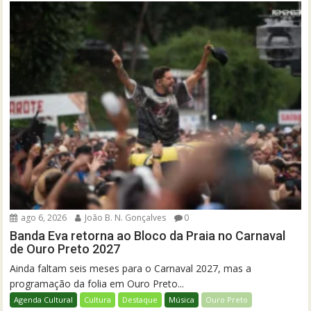
ago 6, 2026
João B. N. Gonçalves
0
Banda Eva retorna ao Bloco da Praia no Carnaval
de Ouro Preto 2027
Ainda faltam seis meses para o Carnaval 2027, mas a
programação da folia em Ouro Preto...
Agenda Cultural
Cultura
Destaque
Música
Ouro Preto