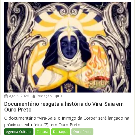
ago 5, 2026
Redação
0
Documentário resgata a história do Vira-Saia em
Ouro Preto
O documentário “Vira-Saia: o Inimigo da Coroa” será lançado na
próxima sexta-feira (7), em Ouro Preto....
Agenda Cultural
Cultura
Destaque
Ouro Preto