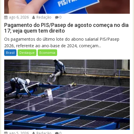
ago 6, 2026
Redação
0
Pagamento do PIS/Pasep de agosto começa no dia
17; veja quem tem direito
Os pagamentos do último lote do abono salarial PIS/Pasep
2026, referente ao ano-base de 2024, começam...
Brasil
Destaque
Economia
ago 5, 2026
Redação
0