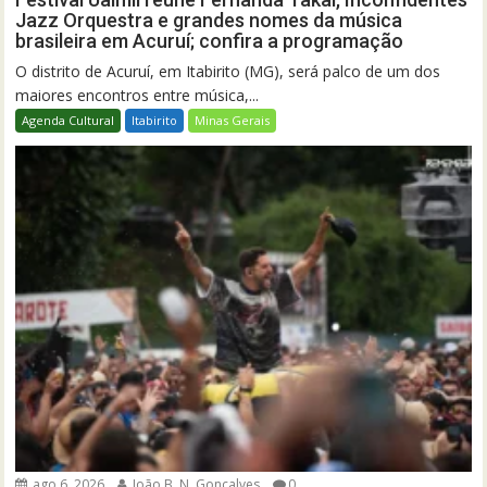
Jazz Orquestra e grandes nomes da música
brasileira em Acuruí; confira a programação
O distrito de Acuruí, em Itabirito (MG), será palco de um dos
maiores encontros entre música,...
Agenda Cultural
Itabirito
Minas Gerais
ago 6, 2026
João B. N. Gonçalves
0