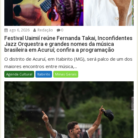
ago 6, 2026
Redação
0
Festival Uaimií reúne Fernanda Takai, Inconfidentes
Jazz Orquestra e grandes nomes da música
brasileira em Acuruí; confira a programação
O distrito de Acuruí, em Itabirito (MG), será palco de um dos
maiores encontros entre música,...
Agenda Cultural
Itabirito
Minas Gerais