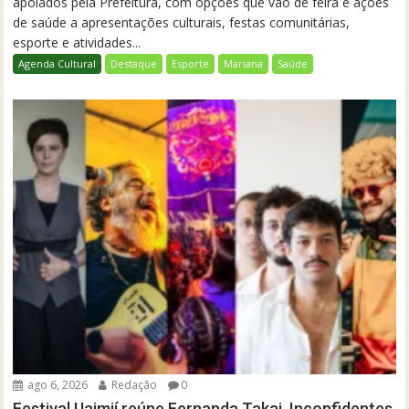
apoiados pela Prefeitura, com opções que vão de feira e ações
de saúde a apresentações culturais, festas comunitárias,
esporte e atividades...
Agenda Cultural
Destaque
Esporte
Mariana
Saúde
ago 6, 2026
Redação
0
Festival Uaimií reúne Fernanda Takai, Inconfidentes