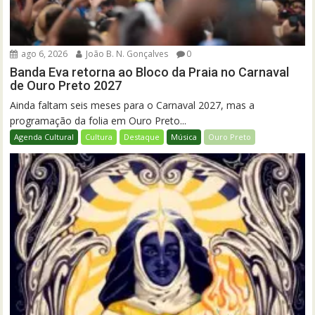
ago 6, 2026
João B. N. Gonçalves
0
Banda Eva retorna ao Bloco da Praia no Carnaval
de Ouro Preto 2027
Ainda faltam seis meses para o Carnaval 2027, mas a
programação da folia em Ouro Preto...
Agenda Cultural
Cultura
Destaque
Música
Ouro Preto