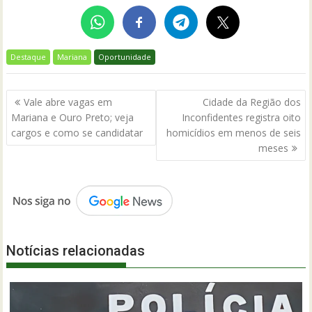
Destaque
Mariana
Oportunidade
Navegação
Vale abre vagas em
Cidade da Região dos
de
Mariana e Ouro Preto; veja
Inconfidentes registra oito
Post
cargos e como se candidatar
homicídios em menos de seis
meses
Notícias relacionadas