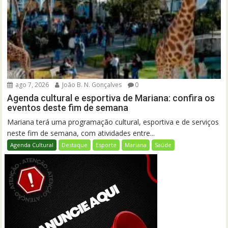
ago 7, 2026
João B. N. Gonçalves
0
Agenda cultural e esportiva de Mariana: confira os
eventos deste fim de semana
Mariana terá uma programação cultural, esportiva e de serviços
neste fim de semana, com atividades entre...
Agenda Cultural
Destaque
Esporte
Mariana
Saúde