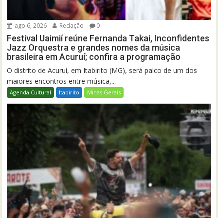
ago 6, 2026
Redação
0
Festival Uaimií reúne Fernanda Takai, Inconfidentes
Jazz Orquestra e grandes nomes da música
brasileira em Acuruí; confira a programação
O distrito de Acuruí, em Itabirito (MG), será palco de um dos
maiores encontros entre música,...
Agenda Cultural
Itabirito
Minas Gerais