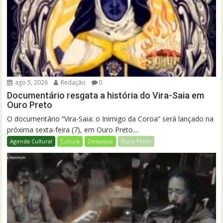
ago 5, 2026
Redação
0
Documentário resgata a história do Vira-Saia em
Ouro Preto
O documentário “Vira-Saia: o Inimigo da Coroa” será lançado na
próxima sexta-feira (7), em Ouro Preto....
Agenda Cultural
Cultura
Destaque
Ouro Preto