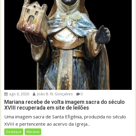
ago 6, 2026
João B. N. Gonçalves
0
Mariana recebe de volta imagem sacra do século
XVIII recuperada em site de leilões
Uma imagem sacra de Santa Efigênia, produzida no século
XVIII e pertencente ao acervo da Igreja...
Destaque
Mariana