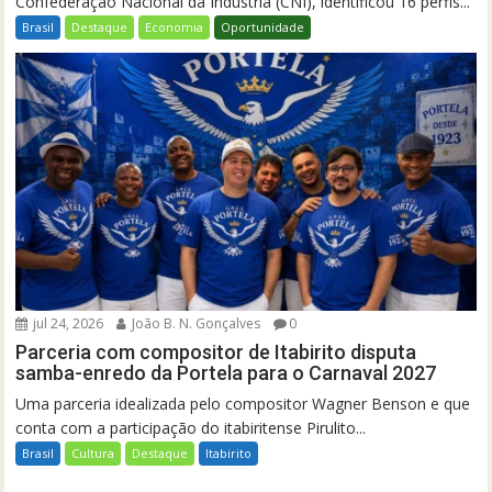
Confederação Nacional da Indústria (CNI), identificou 16 perfis...
Brasil
Destaque
Economia
Oportunidade
jul 24, 2026
João B. N. Gonçalves
0
Parceria com compositor de Itabirito disputa
samba-enredo da Portela para o Carnaval 2027
Uma parceria idealizada pelo compositor Wagner Benson e que
conta com a participação do itabiritense Pirulito...
Brasil
Cultura
Destaque
Itabirito