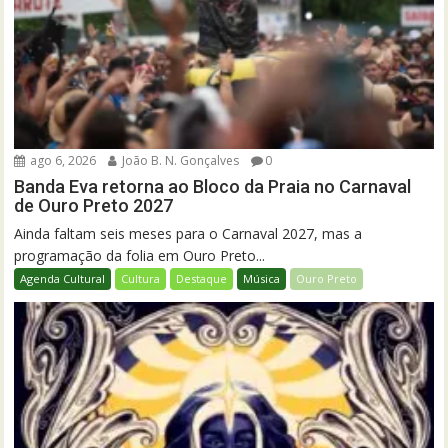
ago 6, 2026
João B. N. Gonçalves
0
Banda Eva retorna ao Bloco da Praia no Carnaval
de Ouro Preto 2027
Ainda faltam seis meses para o Carnaval 2027, mas a
programação da folia em Ouro Preto...
Agenda Cultural
Cultura
Destaque
Música
Ouro Preto