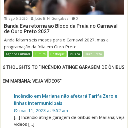
ago 6, 2026
João B. N. Gonçalves
0
Banda Eva retorna ao Bloco da Praia no Carnaval
de Ouro Preto 2027
Ainda faltam seis meses para o Carnaval 2027, mas a
programação da folia em Ouro Preto...
Agenda Cultural
Cultura
Destaque
Música
Ouro Preto
6 THOUGHTS TO “INCÊNDIO ATINGE GARAGEM DE ÔNIBUS
EM MARIANA; VEJA VÍDEOS”
Incêndio em Mariana não afetará Tarifa Zero e
linhas intermunicipais
mar 11, 2023 at 9:52 am
[…] Incêndio atinge garagem de ônibus em Mariana; veja
vídeos […]