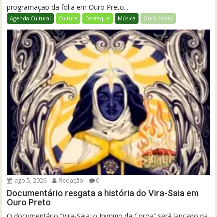
programação da folia em Ouro Preto...
Agenda Cultural
Cultura
Destaque
Música
Ouro Preto
ago 5, 2026
Redação
0
Documentário resgata a história do Vira-Saia em
Ouro Preto
O documentário “Vira-Saia: o Inimigo da Coroa” será lançado na