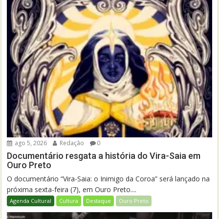
ago 5, 2026
Redação
0
Documentário resgata a história do Vira-Saia em
Ouro Preto
O documentário “Vira-Saia: o Inimigo da Coroa” será lançado na
próxima sexta-feira (7), em Ouro Preto....
Agenda Cultural
Cultura
Destaque
Ouro Preto