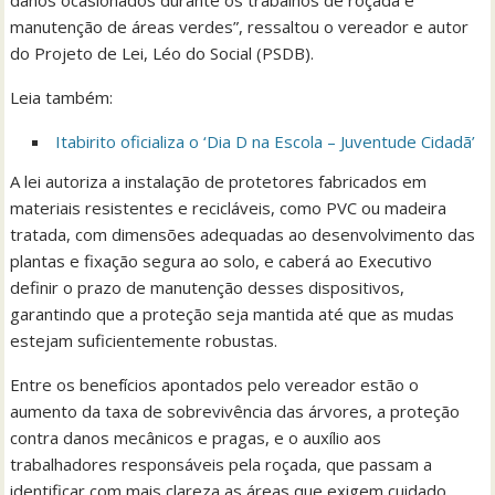
danos ocasionados durante os trabalhos de roçada e
manutenção de áreas verdes”, ressaltou o vereador e autor
do Projeto de Lei, Léo do Social (PSDB).
Leia também:
Itabirito oficializa o ‘Dia D na Escola – Juventude Cidadã’
A lei autoriza a instalação de protetores fabricados em
materiais resistentes e recicláveis, como PVC ou madeira
tratada, com dimensões adequadas ao desenvolvimento das
plantas e fixação segura ao solo, e caberá ao Executivo
definir o prazo de manutenção desses dispositivos,
garantindo que a proteção seja mantida até que as mudas
estejam suficientemente robustas.
Entre os benefícios apontados pelo vereador estão o
aumento da taxa de sobrevivência das árvores, a proteção
contra danos mecânicos e pragas, e o auxílio aos
trabalhadores responsáveis pela roçada, que passam a
identificar com mais clareza as áreas que exigem cuidado