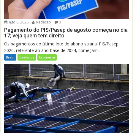
ago 6, 2026
Redação
0
Pagamento do PIS/Pasep de agosto começa no dia
17; veja quem tem direito
Os pagamentos do último lote do abono salarial PIS/Pasep
2026, referente ao ano-base de 2024, começam...
Brasil
Destaque
Economia