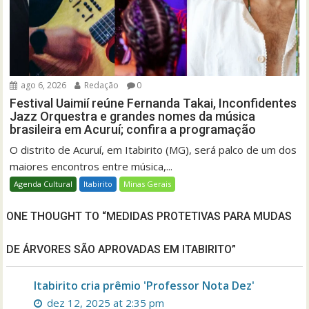
ago 6, 2026
Redação
0
Festival Uaimií reúne Fernanda Takai, Inconfidentes
Jazz Orquestra e grandes nomes da música
brasileira em Acuruí; confira a programação
O distrito de Acuruí, em Itabirito (MG), será palco de um dos
maiores encontros entre música,...
Agenda Cultural
Itabirito
Minas Gerais
ONE THOUGHT TO “MEDIDAS PROTETIVAS PARA MUDAS
DE ÁRVORES SÃO APROVADAS EM ITABIRITO”
Itabirito cria prêmio 'Professor Nota Dez'
dez 12, 2025 at 2:35 pm