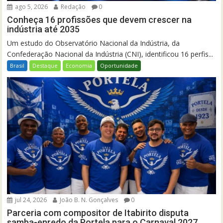
ago 5, 2026
Redação
0
Conheça 16 profissões que devem crescer na
indústria até 2035
Um estudo do Observatório Nacional da Indústria, da
Confederação Nacional da Indústria (CNI), identificou 16 perfis...
Brasil
Destaque
Economia
Oportunidade
jul 24, 2026
João B. N. Gonçalves
0
Parceria com compositor de Itabirito disputa
samba-enredo da Portela para o Carnaval 2027