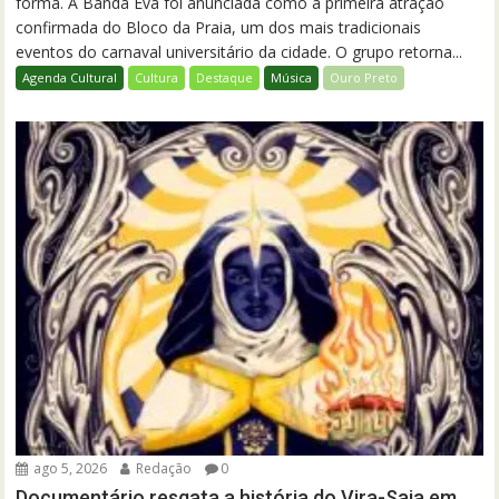
forma. A Banda Eva foi anunciada como a primeira atração
confirmada do Bloco da Praia, um dos mais tradicionais
eventos do carnaval universitário da cidade. O grupo retorna...
Agenda Cultural
Cultura
Destaque
Música
Ouro Preto
ago 5, 2026
Redação
0
Documentário resgata a história do Vira-Saia em