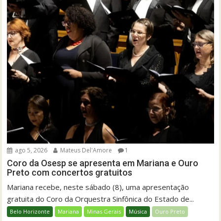
ago 5, 2026
Mateus Del'Amore
1
Coro da Osesp se apresenta em Mariana e Ouro
Preto com concertos gratuitos
Mariana recebe, neste sábado (8), uma apresentação
gratuita do Coro da Orquestra Sinfônica do Estado de...
Belo Horizonte
Mariana
Minas Gerais
Música
Ouro Preto