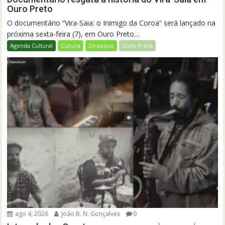
Ouro Preto
O documentário “Vira-Saia: o Inimigo da Coroa” será lançado na
próxima sexta-feira (7), em Ouro Preto....
Agenda Cultural
Cultura
Destaque
Ouro Preto
ago 4, 2026
João B. N. Gonçalves
0