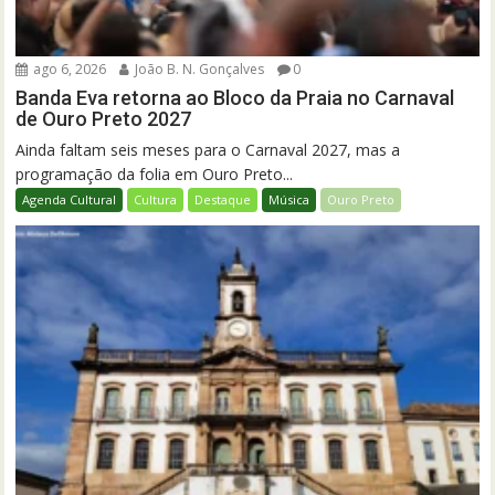
ago 6, 2026
João B. N. Gonçalves
0
Banda Eva retorna ao Bloco da Praia no Carnaval
de Ouro Preto 2027
Ainda faltam seis meses para o Carnaval 2027, mas a
programação da folia em Ouro Preto...
Agenda Cultural
Cultura
Destaque
Música
Ouro Preto