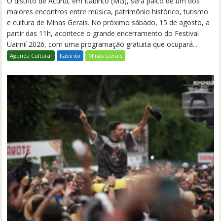
O distrito de Acuruí, em Itabirito (MG), será palco de um dos
maiores encontros entre música, patrimônio histórico, turismo
e cultura de Minas Gerais. No próximo sábado, 15 de agosto, a
partir das 11h, acontece o grande encerramento do Festival
Uaimií 2026, com uma programação gratuita que ocupará...
Agenda Cultural
Itabirito
Minas Gerais