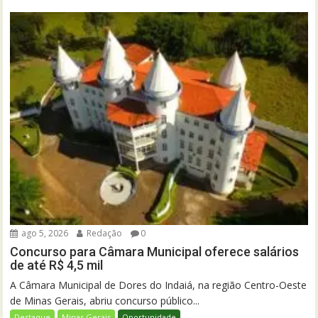
ago 5, 2026
Redação
0
Concurso para Câmara Municipal oferece salários
de até R$ 4,5 mil
A Câmara Municipal de Dores do Indaiá, na região Centro-Oeste
de Minas Gerais, abriu concurso público...
Destaque
Minas Gerais
Oportunidade