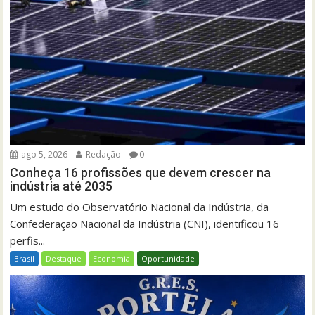
ago 5, 2026
Redação
0
Conheça 16 profissões que devem crescer na
indústria até 2035
Um estudo do Observatório Nacional da Indústria, da
Confederação Nacional da Indústria (CNI), identificou 16
perfis...
Brasil
Destaque
Economia
Oportunidade