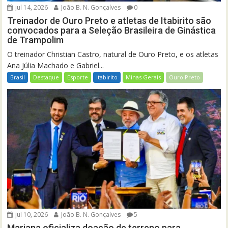
jul 14, 2026
João B. N. Gonçalves
0
Treinador de Ouro Preto e atletas de Itabirito são
convocados para a Seleção Brasileira de Ginástica
de Trampolim
O treinador Christian Castro, natural de Ouro Preto, e os atletas
Ana Júlia Machado e Gabriel...
Brasil
Destaque
Esporte
Itabirito
Minas Gerais
Ouro Preto
jul 10, 2026
João B. N. Gonçalves
5
Mariana oficializa doação de terreno para