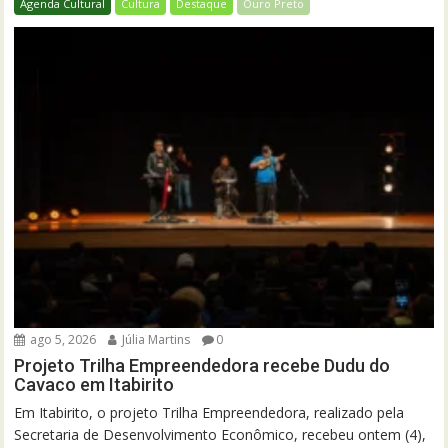
Agenda Cultural
Cultura
Destaque
Ouro Preto
ago 5, 2026
Júlia Martins
0
Projeto Trilha Empreendedora recebe Dudu do
Cavaco em Itabirito
Em Itabirito, o projeto Trilha Empreendedora, realizado pela
Secretaria de Desenvolvimento Econômico, recebeu ontem (4),