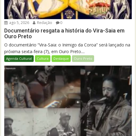
ago 5, 2026
Redação
0
Documentário resgata a história do Vira-Saia em
Ouro Preto
O documentário “Vira-Saia: o Inimigo da Coroa” será lançado na
próxima sexta-feira (7), em Ouro Preto....
Agenda Cultural
Cultura
Destaque
Ouro Preto