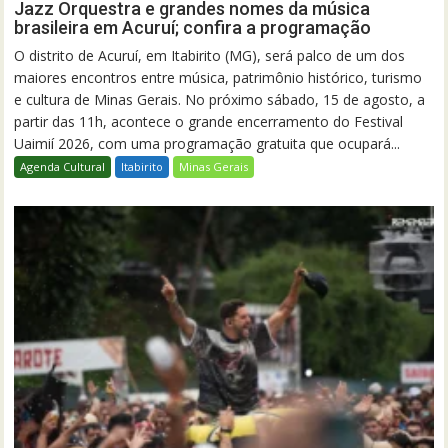
Jazz Orquestra e grandes nomes da música
brasileira em Acuruí; confira a programação
O distrito de Acuruí, em Itabirito (MG), será palco de um dos
maiores encontros entre música, patrimônio histórico, turismo
e cultura de Minas Gerais. No próximo sábado, 15 de agosto, a
partir das 11h, acontece o grande encerramento do Festival
Uaimií 2026, com uma programação gratuita que ocupará...
Agenda Cultural
Itabirito
Minas Gerais