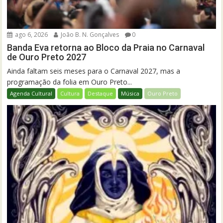
ago 6, 2026
João B. N. Gonçalves
0
Banda Eva retorna ao Bloco da Praia no Carnaval
de Ouro Preto 2027
Ainda faltam seis meses para o Carnaval 2027, mas a
programação da folia em Ouro Preto...
Agenda Cultural
Cultura
Destaque
Música
Ouro Preto