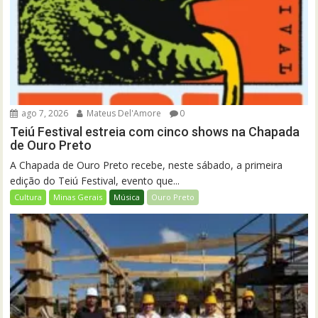
ago 7, 2026
Mateus Del'Amore
0
Teiú Festival estreia com cinco shows na Chapada
de Ouro Preto
A Chapada de Ouro Preto recebe, neste sábado, a primeira
edição do Teiú Festival, evento que...
Cultura
Minas Gerais
Música
Ouro Preto