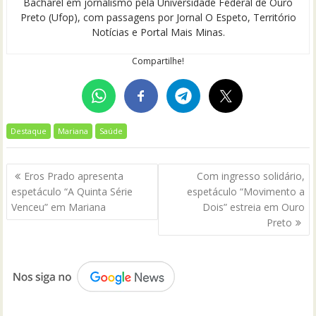
Bacharel em jornalismo pela Universidade Federal de Ouro
Preto (Ufop), com passagens por Jornal O Espeto, Território
Notícias e Portal Mais Minas.
Compartilhe!
Destaque
Mariana
Saúde
Navegação
Eros Prado apresenta
Com ingresso solidário,
de
espetáculo “A Quinta Série
espetáculo “Movimento a
Post
Venceu” em Mariana
Dois” estreia em Ouro
Preto