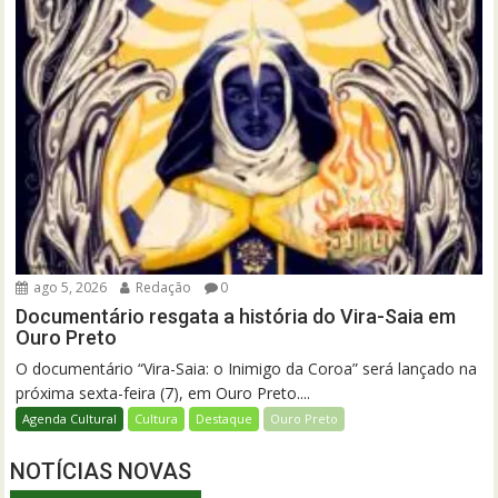
ago 5, 2026
Redação
0
Documentário resgata a história do Vira-Saia em
Ouro Preto
O documentário “Vira-Saia: o Inimigo da Coroa” será lançado na
próxima sexta-feira (7), em Ouro Preto....
Agenda Cultural
Cultura
Destaque
Ouro Preto
NOTÍCIAS NOVAS