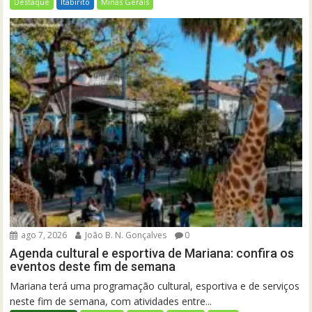
Destaque
Itabirito
Minas Gerais
ago 7, 2026
João B. N. Gonçalves
0
Agenda cultural e esportiva de Mariana: confira os
eventos deste fim de semana
Mariana terá uma programação cultural, esportiva e de serviços
neste fim de semana, com atividades entre...