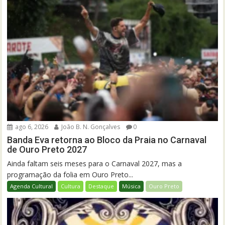
ago 6, 2026
João B. N. Gonçalves
0
Banda Eva retorna ao Bloco da Praia no Carnaval
de Ouro Preto 2027
Ainda faltam seis meses para o Carnaval 2027, mas a
programação da folia em Ouro Preto...
Agenda Cultural
Cultura
Destaque
Música
Ouro Preto