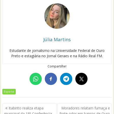
Júlia Martins
Estudante de jornalismo na Universidade Federal de Ouro
Preto e estagiária no Jornal Geraes e na Rádio Real FM.
Compartilhe!
Esporte
Navegação
Itabirito realiza etapa
Moradores relatam fumaça e
de
municipal da 18ª Conferência
forte odor em bairros de Ouro