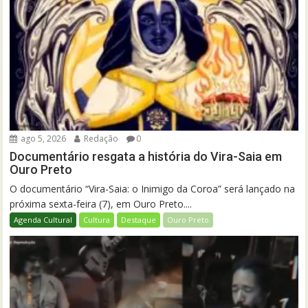
ago 5, 2026
Redação
0
Documentário resgata a história do Vira-Saia em
Ouro Preto
O documentário “Vira-Saia: o Inimigo da Coroa” será lançado na
próxima sexta-feira (7), em Ouro Preto....
Agenda Cultural
Cultura
Destaque
Ouro Preto