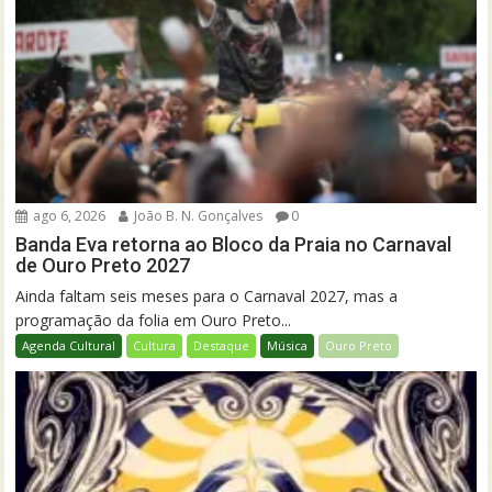
ago 6, 2026
João B. N. Gonçalves
0
Banda Eva retorna ao Bloco da Praia no Carnaval
de Ouro Preto 2027
Ainda faltam seis meses para o Carnaval 2027, mas a
programação da folia em Ouro Preto...
Agenda Cultural
Cultura
Destaque
Música
Ouro Preto