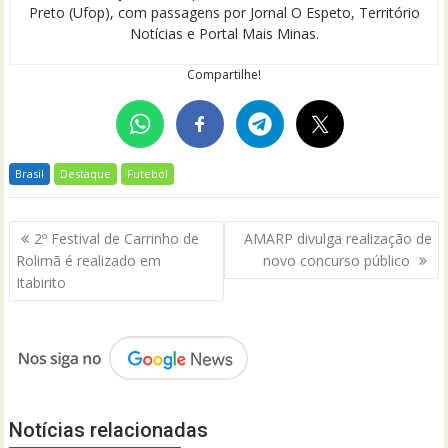
Preto (Ufop), com passagens por Jornal O Espeto, Território
Notícias e Portal Mais Minas.
Compartilhe!
Brasil
Destaque
Futebol
Navegação
2º Festival de Carrinho de
AMARP divulga realização de
de
Rolimã é realizado em
novo concurso público
Post
Itabirito
Notícias relacionadas