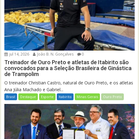
jul 14, 2026
João B. N. Gonçalves
0
Treinador de Ouro Preto e atletas de Itabirito são
convocados para a Seleção Brasileira de Ginástica
de Trampolim
O treinador Christian Castro, natural de Ouro Preto, e os atletas
Ana Júlia Machado e Gabriel...
Brasil
Destaque
Esporte
Itabirito
Minas Gerais
Ouro Preto