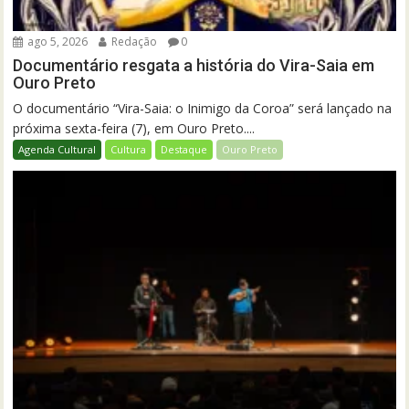
ago 5, 2026
Redação
0
Documentário resgata a história do Vira-Saia em
Ouro Preto
O documentário “Vira-Saia: o Inimigo da Coroa” será lançado na
próxima sexta-feira (7), em Ouro Preto....
Agenda Cultural
Cultura
Destaque
Ouro Preto