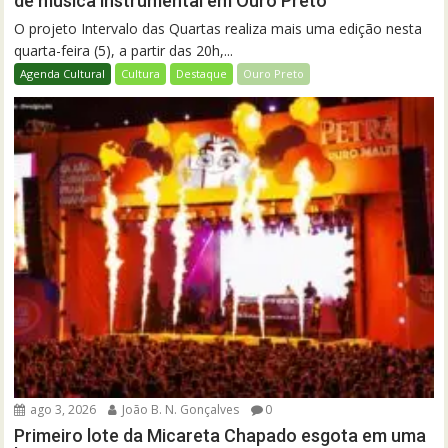
de música instrumental em Ouro Preto
O projeto Intervalo das Quartas realiza mais uma edição nesta
quarta-feira (5), a partir das 20h,...
Agenda Cultural
Cultura
Destaque
Ouro Preto
ago 3, 2026
João B. N. Gonçalves
0
Primeiro lote da Micareta Chapado esgota em uma