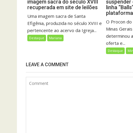
imagem sacra do século XVIII
suspender 
recuperada em site de leilões
linha “Balls
plataforma
Uma imagem sacra de Santa
O Procon do 
Efigênia, produzida no século XVIII e
Minas Gerai
pertencente ao acervo da Igreja...
determinou a
Destaque
Mariana
oferta e...
Destaque
Min
LEAVE A COMMENT