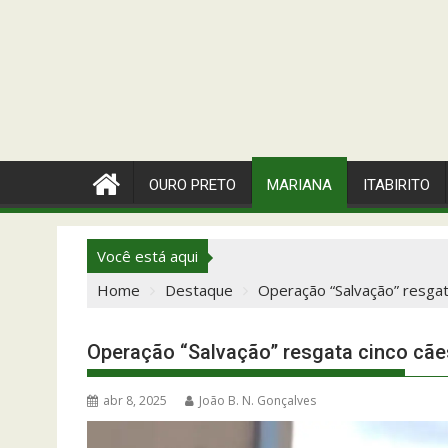
OURO PRETO
MARIANA
ITABIRITO
Você está aqui
Home
Destaque
Operação “Salvação” resgat
Operação “Salvação” resgata cinco cã
abr 8, 2025
João B. N. Gonçalves