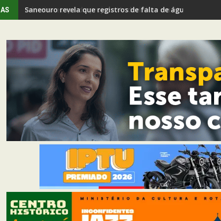
Primeira etapa do projeto 'Andorinhas em Movimento' rev
IAS