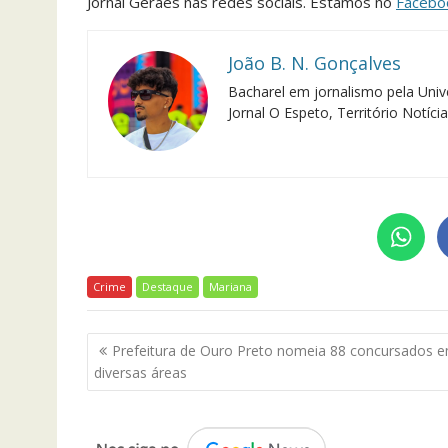
Jornal Geraes nas redes sociais. Estamos no
Facebo
João B. N. Gonçalves
Bacharel em jornalismo pela Univ
Jornal O Espeto, Território Notíci
Crime
Destaque
Mariana
Navegação
Prefeitura de Ouro Preto nomeia 88 concursados 
de
diversas áreas
Post