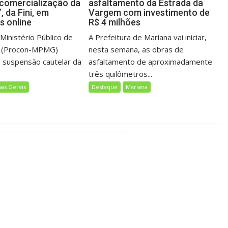
comercialização da
asfaltamento da Estrada da
”, da Fini, em
Vargem com investimento de
s online
R$ 4 milhões
Ministério Público de
A Prefeitura de Mariana vai iniciar,
s (Procon-MPMG)
nesta semana, as obras de
 suspensão cautelar da
asfaltamento de aproximadamente
três quilômetros...
as Gerais
Destaque
Mariana