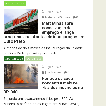
Meio Ambiente
ago 6, 2026
Mateus Del'Amore
0
Mart Minas abre
novas vagas de
emprego e lança
programa social antes da inauguração em
Ouro Preto
A menos de dois meses da inauguração da unidade
de Ouro Preto, prevista para 17 de...
Oportunidade
Ouro Preto
ago 6, 2026
Júlia Martins
0
Período de seca
concentra mais de
75% dos incêndios na
BR-040
Segundo um levantamento feito pela EPR Via
Mineira, o período de estiagem em Minas Gerais,