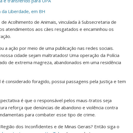
a é transferido para UPA
ça da Liberdade, em BH
de Acolhimento de Animais, vinculada à Subsecretaria de
ros atendimentos aos cães resgatados e encaminhou os
ração.
ou a ação por meio de uma publicação nas redes sociais.
 nossa cidade sejam maltratados! Uma operação da Polícia
estado de extrema magreza, abandonados em uma residência
 é considerado foragido, possui passagens pela Justiça e tem
 expectativa é que o responsável pelos maus-tratos seja
itura reforça que denúncias de abandono e violência contra
undamentais para combater esse tipo de crime.
a Região dos Inconfidentes e de Minas Gerais? Então siga o