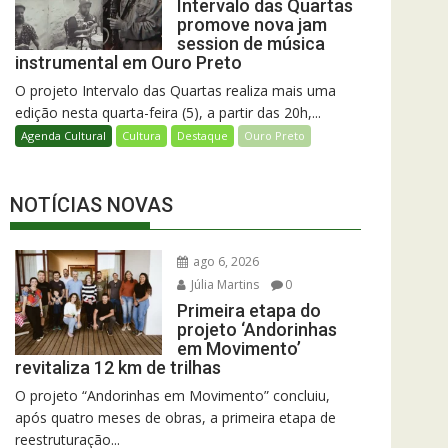
Intervalo das Quartas
promove nova jam
session de música
instrumental em Ouro Preto
O projeto Intervalo das Quartas realiza mais uma
edição nesta quarta-feira (5), a partir das 20h,...
Agenda Cultural
Cultura
Destaque
Ouro Preto
NOTÍCIAS NOVAS
ago 6, 2026
Júlia Martins
0
Primeira etapa do
projeto ‘Andorinhas
em Movimento’
revitaliza 12 km de trilhas
O projeto “Andorinhas em Movimento” concluiu,
após quatro meses de obras, a primeira etapa de
reestruturação...