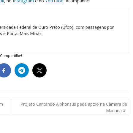
ok
, no
Instagram
e no
YouTube
. Acompanhe!
ersidade Federal de Ouro Preto (Ufop), com passagens por
as e Portal Mais Minas.
Compartilhe!
em
Projeto Cantando Alphonsus pede apoio na Câmara de
Mariana