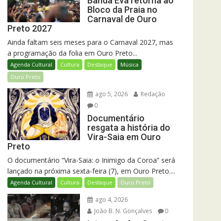
Banda Eva retorna ao
Bloco da Praia no
Carnaval de Ouro
Preto 2027
Ainda faltam seis meses para o Carnaval 2027, mas
a programação da folia em Ouro Preto...
Agenda Cultural
Cultura
Destaque
Música
Ouro Preto
ago 5, 2026
Redação
0
Documentário
resgata a história do
Vira-Saia em Ouro
Preto
O documentário “Vira-Saia: o Inimigo da Coroa” será
lançado na próxima sexta-feira (7), em Ouro Preto....
Agenda Cultural
Cultura
Destaque
Ouro Preto
ago 4, 2026
João B. N. Gonçalves
0