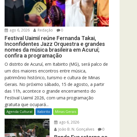
ago 6, 2026
Redação
0
Festival Uaimií reúne Fernanda Takai,
Inconfidentes Jazz Orquestra e grandes
nomes da música brasileira em Acuruí;
confira a programação
O distrito de Acuruí, em Itabirito (MG), será palco de
um dos maiores encontros entre música,
patrimônio histórico, turismo e cultura de Minas
Gerais. No próximo sábado, 15 de agosto, a partir
das 11h, acontece o grande encerramento do
Festival Uaimií 2026, com uma programação
gratuita que ocupará...
Agenda Cultural
Itabirito
Minas Gerais
ago 6, 2026
João B. N. Gonçalves
0