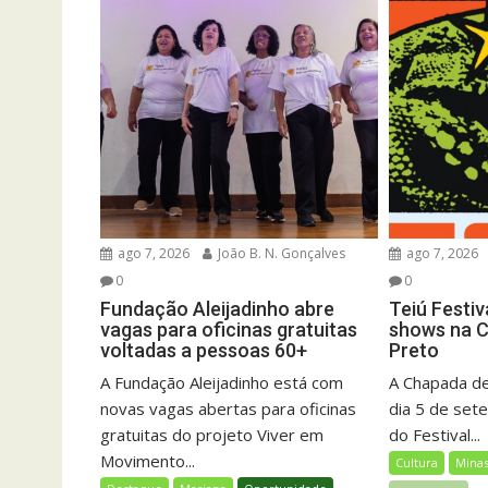
ago 7, 2026
João B. N. Gonçalves
ago 7, 2026
0
0
Fundação Aleijadinho abre
Teiú Festiv
vagas para oficinas gratuitas
shows na 
voltadas a pessoas 60+
Preto
A Fundação Aleijadinho está com
A Chapada de
novas vagas abertas para oficinas
dia 5 de set
gratuitas do projeto Viver em
do Festival...
Movimento...
Cultura
Minas