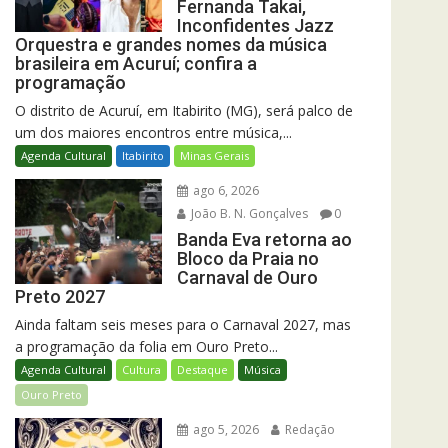
Fernanda Takai,
Inconfidentes Jazz
Orquestra e grandes nomes da música
brasileira em Acuruí; confira a
programação
O distrito de Acuruí, em Itabirito (MG), será palco de
um dos maiores encontros entre música,...
Agenda Cultural
Itabirito
Minas Gerais
ago 6, 2026
João B. N. Gonçalves
0
Banda Eva retorna ao
Bloco da Praia no
Carnaval de Ouro
Preto 2027
Ainda faltam seis meses para o Carnaval 2027, mas
a programação da folia em Ouro Preto...
Agenda Cultural
Cultura
Destaque
Música
Ouro Preto
ago 5, 2026
Redação