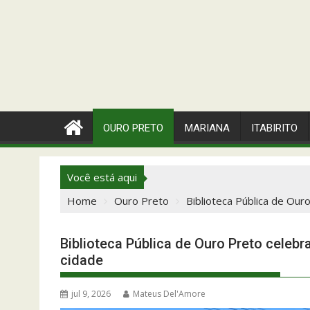
OURO PRETO
MARIANA
ITABIRITO
Você está aqui
Home
Ouro Preto
Biblioteca Pública de Ou
Biblioteca Pública de Ouro Preto celeb
cidade
jul 9, 2026
Mateus Del'Amore