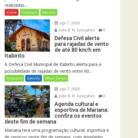
realizadas...
Crime
Destaque
Mariana
ago 7, 2026
João B. N. Gonçalves
0
Defesa Civil alerta
para rajadas de vento
de até 80 km/h em
Itabirito
A Defesa Civil Municipal de Itabirito alerta para a
possibilidade de rajadas de vento entre 60...
Destaque
Itabirito
Minas Gerais
ago 7, 2026
João B. N. Gonçalves
0
Agenda cultural e
esportiva de Mariana:
confira os eventos
deste fim de semana
Mariana terá uma programação cultural, esportiva e
de serviços neste fim de semana, com atividades