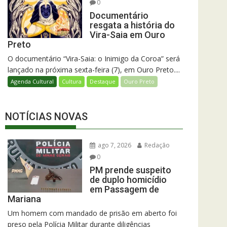
0
Documentário
resgata a história do
Vira-Saia em Ouro
Preto
O documentário “Vira-Saia: o Inimigo da Coroa” será
lançado na próxima sexta-feira (7), em Ouro Preto....
Agenda Cultural
Cultura
Destaque
Ouro Preto
NOTÍCIAS NOVAS
ago 7, 2026
Redação
0
PM prende suspeito
de duplo homicídio
em Passagem de
Mariana
Um homem com mandado de prisão em aberto foi
preso pela Polícia Militar durante diligências