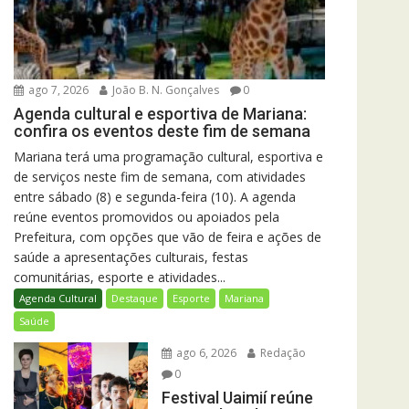
ago 7, 2026
João B. N. Gonçalves
0
Agenda cultural e esportiva de Mariana:
confira os eventos deste fim de semana
Mariana terá uma programação cultural, esportiva e
de serviços neste fim de semana, com atividades
entre sábado (8) e segunda-feira (10). A agenda
reúne eventos promovidos ou apoiados pela
Prefeitura, com opções que vão de feira e ações de
saúde a apresentações culturais, festas
comunitárias, esporte e atividades...
Agenda Cultural
Destaque
Esporte
Mariana
Saúde
ago 6, 2026
Redação
0
Festival Uaimií reúne