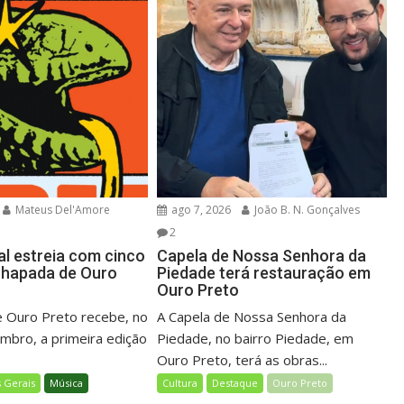
Mateus Del'Amore
ago 7, 2026
João B. N. Gonçalves
2
al estreia com cinco
Capela de Nossa Senhora da
Chapada de Ouro
Piedade terá restauração em
Ouro Preto
 Ouro Preto recebe, no
A Capela de Nossa Senhora da
embro, a primeira edição
Piedade, no bairro Piedade, em
Ouro Preto, terá as obras...
 Gerais
Música
Cultura
Destaque
Ouro Preto