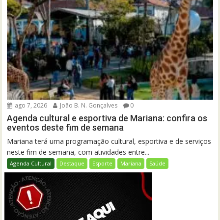
ago 7, 2026
João B. N. Gonçalves
0
Agenda cultural e esportiva de Mariana: confira os
eventos deste fim de semana
Mariana terá uma programação cultural, esportiva e de serviços
neste fim de semana, com atividades entre...
Agenda Cultural
Destaque
Esporte
Mariana
Saúde