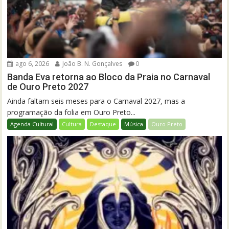
ago 6, 2026
João B. N. Gonçalves
0
Banda Eva retorna ao Bloco da Praia no Carnaval
de Ouro Preto 2027
Ainda faltam seis meses para o Carnaval 2027, mas a
programação da folia em Ouro Preto...
Agenda Cultural
Cultura
Destaque
Música
Ouro Preto