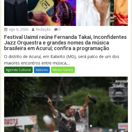
ago 6, 2026
Redação
0
Festival Uaimií reúne Fernanda Takai, Inconfidentes
Jazz Orquestra e grandes nomes da música
brasileira em Acuruí; confira a programação
O distrito de Acuruí, em Itabirito (MG), será palco de um dos
maiores encontros entre música,...
Agenda Cultural
Itabirito
Minas Gerais