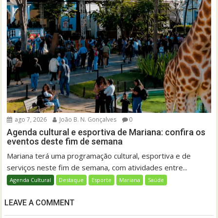
ago 7, 2026
João B. N. Gonçalves
0
Agenda cultural e esportiva de Mariana: confira os
eventos deste fim de semana
Mariana terá uma programação cultural, esportiva e de
serviços neste fim de semana, com atividades entre...
Agenda Cultural
Destaque
Esporte
Mariana
Saúde
LEAVE A COMMENT