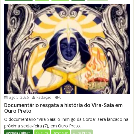
ago 5, 2026
Redação
0
Documentário resgata a história do Vira-Saia em
Ouro Preto
O documentário “Vira-Saia: o Inimigo da Coroa” será lançado na
próxima sexta-feira (7), em Ouro Preto....
Agenda Cultural
Cultura
Destaque
Ouro Preto