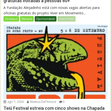
gratuitas voltadas a pessoas 60+
A Fundação Aleijadinho está com novas vagas abertas para
oficinas gratuitas do projeto Viver em Movimento...
Destaque
Mariana
Oportunidade
Ouro Preto
ago 7, 2026
Mateus Del'Amore
0
Teiú Festival estreia com cinco shows na Chapada