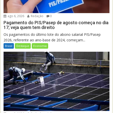
ago 6, 2026
Redação
0
Pagamento do PIS/Pasep de agosto começa no dia
17; veja quem tem direito
Os pagamentos do último lote do abono salarial PIS/Pasep
2026, referente ao ano-base de 2024, começam...
Brasil
Destaque
Economia