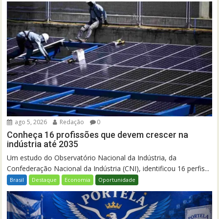
ago 5, 2026
Redação
0
Conheça 16 profissões que devem crescer na
indústria até 2035
Um estudo do Observatório Nacional da Indústria, da
Confederação Nacional da Indústria (CNI), identificou 16 perfis...
Brasil
Destaque
Economia
Oportunidade