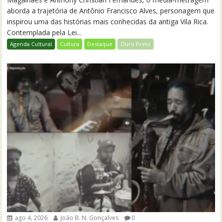
aborda a trajetória de Antônio Francisco Alves, personagem que
inspirou uma das histórias mais conhecidas da antiga Vila Rica.
Contemplada pela Lei...
Agenda Cultural
Cultura
Destaque
Ouro Preto
ago 4, 2026
João B. N. Gonçalves
0