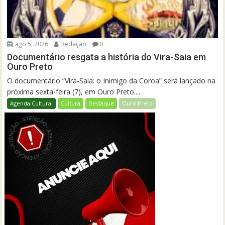
ago 5, 2026
Redação
0
Documentário resgata a história do Vira-Saia em
Ouro Preto
O documentário “Vira-Saia: o Inimigo da Coroa” será lançado na
próxima sexta-feira (7), em Ouro Preto....
Agenda Cultural
Cultura
Destaque
Ouro Preto