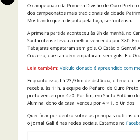
O campeonato da Primeira Divisão de Ouro Preto co
dos campeonatos mais tradicionais da cidade Patri
Mostrando que a disputa pela taça, será intensa.
A primeira partida aconteceu às 9h da manhã, no Ca
Santarritense levou a melhor vencendo por 3×0. Em
Tabajaras empataram sem gols. O Estádio Genival A
Cruzeiro, que também empataram sem gols. E o Guar
Leia também:
Veículo clonado é apreendido com me
Enquanto isso, há 23,9 km de distância, o time da c
recebia, às 11h, a equipe do Peñarol de Ouro Preto.
preto venceu por 4×0. Por fim, em Santo Antônio do S
Alumina, dono da casa, venceu por 4 × 1, o Unidos.
Quer ficar por dentro sobre as principais notícias 
o
Jornal Galilé
nas redes sociais. Estamos no
Faceb