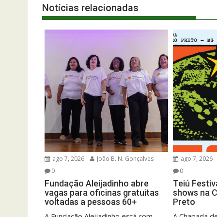
Notícias relacionadas
ago 7, 2026
João B. N. Gonçalves
ago 7, 2026
0
0
Fundação Aleijadinho abre
Teiú Festiv
vagas para oficinas gratuitas
shows na 
voltadas a pessoas 60+
Preto
A Fundação Aleijadinho está com
A Chapada de