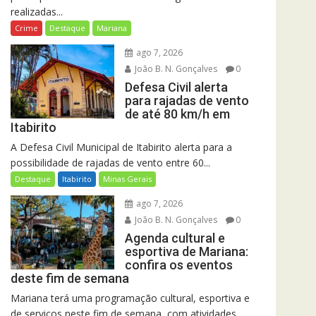
realizadas...
Crime
Destaque
Mariana
ago 7, 2026
João B. N. Gonçalves
0
Defesa Civil alerta
para rajadas de vento
de até 80 km/h em
Itabirito
A Defesa Civil Municipal de Itabirito alerta para a
possibilidade de rajadas de vento entre 60...
Destaque
Itabirito
Minas Gerais
ago 7, 2026
João B. N. Gonçalves
0
Agenda cultural e
esportiva de Mariana:
confira os eventos
deste fim de semana
Mariana terá uma programação cultural, esportiva e
de serviços neste fim de semana, com atividades