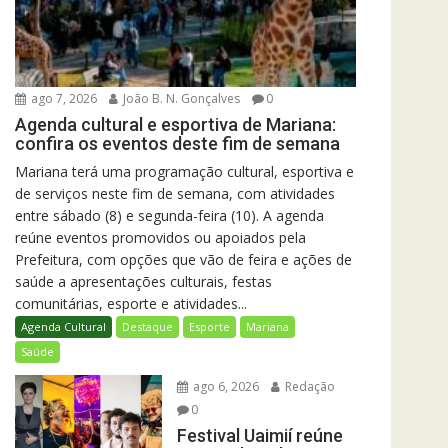
ago 7, 2026
João B. N. Gonçalves
0
Agenda cultural e esportiva de Mariana:
confira os eventos deste fim de semana
Mariana terá uma programação cultural, esportiva e
de serviços neste fim de semana, com atividades
entre sábado (8) e segunda-feira (10). A agenda
reúne eventos promovidos ou apoiados pela
Prefeitura, com opções que vão de feira e ações de
saúde a apresentações culturais, festas
comunitárias, esporte e atividades...
Agenda Cultural
Destaque
Esporte
Mariana
Saúde
ago 6, 2026
Redação
0
Festival Uaimií reúne