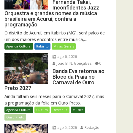
Fernanda Takai,
Inconfidentes Jazz
Orquestra e grandes nomes da música
brasileira em Acuruí; confira a
programação
O distrito de Acuruí, em Itabirito (MG), será palco de
um dos maiores encontros entre música,...
Agenda Cultural
Itabirito
Minas Gerais
ago 6, 2026
João B. N. Gonçalves
0
Banda Eva retorna ao
Bloco da Praia no
Carnaval de Ouro
Preto 2027
Ainda faltam seis meses para o Carnaval 2027, mas
a programação da folia em Ouro Preto...
Agenda Cultural
Cultura
Destaque
Música
Ouro Preto
ago 5, 2026
Redação