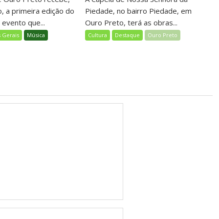
, a primeira edição do
Piedade, no bairro Piedade, em
, evento que...
Ouro Preto, terá as obras...
 Gerais
Música
Cultura
Destaque
Ouro Preto