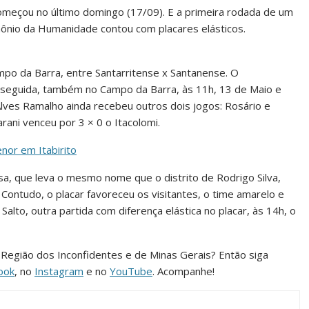
meçou no último domingo (17/09). E a primeira rodada de um
mônio da Humanidade contou com placares elásticos.
mpo da Barra, entre Santarritense x Santanense. O
 seguida, também no Campo da Barra, às 11h, 13 de Maio e
lves Ramalho ainda recebeu outros dois jogos: Rosário e
ani venceu por 3 × 0 o Itacolomi.
nor em Itabirito
asa, que leva o mesmo nome que o distrito de Rodrigo Silva,
 Contudo, o placar favoreceu os visitantes, o time amarelo e
alto, outra partida com diferença elástica no placar, às 14h, o
da Região dos Inconfidentes e de Minas Gerais? Então siga
ook
, no
Instagram
e no
YouTube
. Acompanhe!