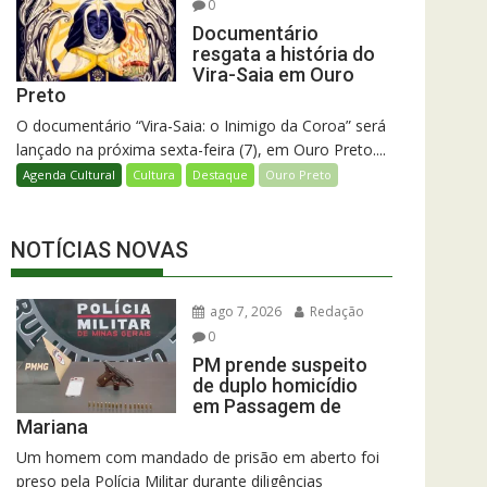
0
Documentário
resgata a história do
Vira-Saia em Ouro
Preto
O documentário “Vira-Saia: o Inimigo da Coroa” será
lançado na próxima sexta-feira (7), em Ouro Preto....
Agenda Cultural
Cultura
Destaque
Ouro Preto
NOTÍCIAS NOVAS
ago 7, 2026
Redação
0
PM prende suspeito
de duplo homicídio
em Passagem de
Mariana
Um homem com mandado de prisão em aberto foi
preso pela Polícia Militar durante diligências