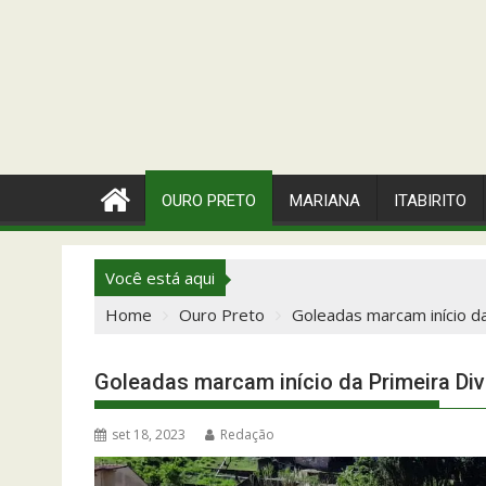
OURO PRETO
MARIANA
ITABIRITO
Você está aqui
Home
Ouro Preto
Goleadas marcam início da
Goleadas marcam início da Primeira Div
set 18, 2023
Redação