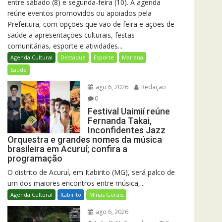
entre sábado (8) e segunda-feira (10). A agenda
reúne eventos promovidos ou apoiados pela
Prefeitura, com opções que vão de feira e ações de
saúde a apresentações culturais, festas
comunitárias, esporte e atividades...
Agenda Cultural
Destaque
Esporte
Mariana
Saúde
ago 6, 2026
Redação
0
Festival Uaimií reúne
Fernanda Takai,
Inconfidentes Jazz
Orquestra e grandes nomes da música
brasileira em Acuruí; confira a
programação
O distrito de Acuruí, em Itabirito (MG), será palco de
um dos maiores encontros entre música,...
Agenda Cultural
Itabirito
Minas Gerais
ago 6, 2026