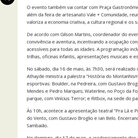
O evento também vai contar com Praça Gastronômica
além da feira de artesanato Vale + Comunidade, reu
valoriza a economia criativa, a cultura regional e os
De acordo com Gilson Martins, coordenador do eve
convivência e aventura, incentivando a ocupação co
acessíveis para todas as idades. A programação inclui
trilhas, oficinas infantis, apresentações musicais e 
No sábado, dia 16 de maio, às 7h30, será realizado
Athayde ministra a palestra “História do Montanhis
esportivas: Boulder, na Pedreira, com Gustavo Brog
Mendes e Pedro Marques; Waterline, no Poço da Fol
parque, com Vinícius Terror; e Ritbox, na sede do par
Às 10h, acontece a apresentação teatral “Pra Lá e Pr
do Vento, com Gustavo Broglio e Ian Belo. Encerran
Sambaião.
No domingo, dia 17 de maio, o credenciamento dos at