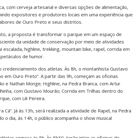
, com cerveja artesanal e diversas opções de alimentação,
nindo expositores e produtores locais em uma experiência que
 sabores de Ouro Preto e seus distritos.
nto, a proposta é transformar o parque em um espaço de
nsciente da unidade de conservação por meio de atividades
 escalada, highline, trekking, mountain bike, rapel, corrida em
espetáculos de humor.
 o credenciamento dos atletas. Às 8h, o montanhista Gustavo
mo em Ouro Preto”. A partir das 9h, começam as oficinas
lio e Nathan Monge; Highline, na Pedra Branca, com Artur
hinha, com Gustavo Mourão; Corrida em Trilhas dentro do
que, com Lili Pereira.
a Cá”. Já às 13h, será realizada a atividade de Rapel, na Pedra
do o dia, às 14h, o público acompanha o show musical
letas começa às 8h. Às 8h30, terão início as oficinas de