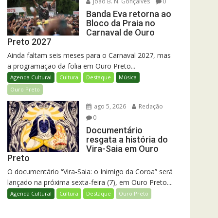
João B. N. Gonçalves
0
Banda Eva retorna ao
Bloco da Praia no
Carnaval de Ouro
Preto 2027
Ainda faltam seis meses para o Carnaval 2027, mas
a programação da folia em Ouro Preto...
Agenda Cultural
Cultura
Destaque
Música
Ouro Preto
ago 5, 2026
Redação
0
Documentário
resgata a história do
Vira-Saia em Ouro
Preto
O documentário “Vira-Saia: o Inimigo da Coroa” será
lançado na próxima sexta-feira (7), em Ouro Preto....
Agenda Cultural
Cultura
Destaque
Ouro Preto