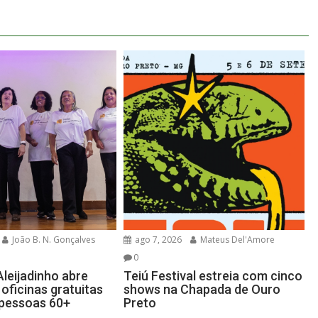
João B. N. Gonçalves
ago 7, 2026
Mateus Del'Amore
0
leijadinho abre
Teiú Festival estreia com cinco
oficinas gratuitas
shows na Chapada de Ouro
 pessoas 60+
Preto