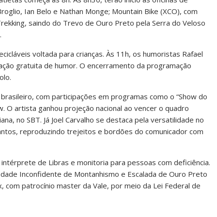
roglio, Ian Belo e Nathan Monge; Mountain Bike (XCO), com
Trekking, saindo do Trevo de Ouro Preto pela Serra do Veloso
.
recicláveis voltada para crianças. Às 11h, os humoristas Rafael
tação gratuita de humor. O encerramento da programação
olo.
r brasileiro, com participações em programas como o “Show do
. O artista ganhou projeção nacional ao vencer o quadro
na, no SBT. Já Joel Carvalho se destaca pela versatilidade no
Santos, reproduzindo trejeitos e bordões do comunicador com
 intérprete de Libras e monitoria para pessoas com deficiência.
ciedade Inconfidente de Montanhismo e Escalada de Ouro Preto
, com patrocínio master da Vale, por meio da Lei Federal de