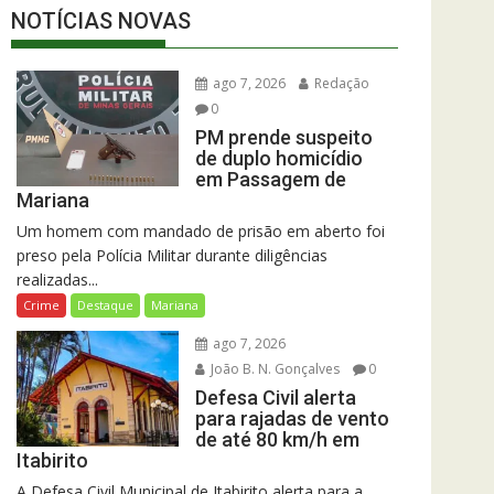
NOTÍCIAS NOVAS
ago 7, 2026
Redação
0
PM prende suspeito
de duplo homicídio
em Passagem de
Mariana
Um homem com mandado de prisão em aberto foi
preso pela Polícia Militar durante diligências
realizadas...
Crime
Destaque
Mariana
ago 7, 2026
João B. N. Gonçalves
0
Defesa Civil alerta
para rajadas de vento
de até 80 km/h em
Itabirito
A Defesa Civil Municipal de Itabirito alerta para a