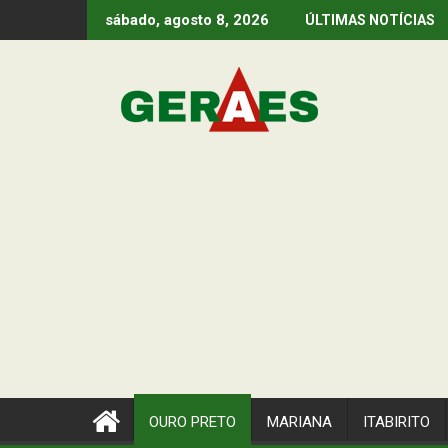
Skip
sábado, agosto 8, 2026
ÚLTIMAS NOTÍCIAS
to
content
OURO PRETO
MARIANA
ITABIRITO