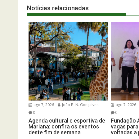
Notícias relacionadas
ago 7, 2026
João B. N. Gonçalves
ago 7, 2026
0
0
Agenda cultural e esportiva de
Fundação A
Mariana: confira os eventos
vagas para 
deste fim de semana
voltadas a