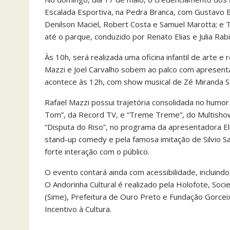
Escalada Esportiva, na Pedra Branca, com Gustavo B
Denilson Maciel, Robert Costa e Samuel Marotta; e 
até o parque, conduzido por Renato Elias e Julia Rabi
Às 10h, será realizada uma oficina infantil de arte e 
Mazzi e Joel Carvalho sobem ao palco com apresen
acontece às 12h, com show musical de Zé Miranda S
Rafael Mazzi possui trajetória consolidada no humo
Tom”, da Record TV, e “Treme Treme”, do Multishow
“Disputa do Riso”, no programa da apresentadora Elia
stand-up comedy e pela famosa imitação de Silvio 
forte interação com o público.
O evento contará ainda com acessibilidade, incluindo
O Andorinha Cultural é realizado pela Holofote, So
(Sime), Prefeitura de Ouro Preto e Fundação Gorceix
Incentivo à Cultura.