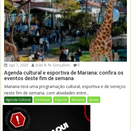
ago 7, 2026
João B. N. Gonçalves
0
Agenda cultural e esportiva de Mariana: confira os
eventos deste fim de semana
Mariana terá uma programação cultural, esportiva e de serviços
neste fim de semana, com atividades entre...
Agenda Cultural
Destaque
Esporte
Mariana
Saúde