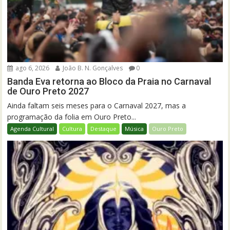
ago 6, 2026
João B. N. Gonçalves
0
Banda Eva retorna ao Bloco da Praia no Carnaval
de Ouro Preto 2027
Ainda faltam seis meses para o Carnaval 2027, mas a
programação da folia em Ouro Preto...
Agenda Cultural
Cultura
Destaque
Música
Ouro Preto