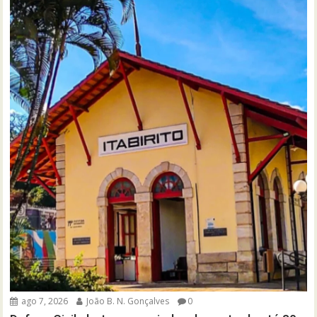
ago 7, 2026
João B. N. Gonçalves
0