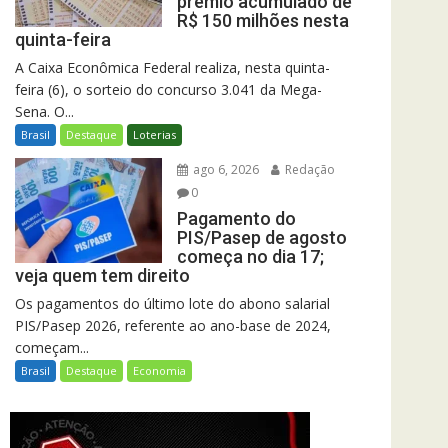
prêmio acumulado de
R$ 150 milhões nesta
quinta-feira
A Caixa Econômica Federal realiza, nesta quinta-
feira (6), o sorteio do concurso 3.041 da Mega-
Sena. O...
Brasil
Destaque
Loterias
ago 6, 2026
Redação
0
Pagamento do
PIS/Pasep de agosto
começa no dia 17;
veja quem tem direito
Os pagamentos do último lote do abono salarial
PIS/Pasep 2026, referente ao ano-base de 2024,
começam...
Brasil
Destaque
Economia