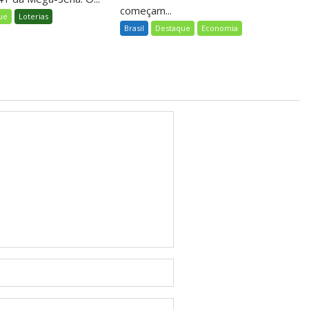
começam...
ue
Loterias
Brasil
Destaque
Economia