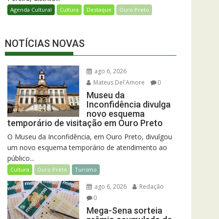
Agenda Cultural
Cultura
Destaque
Ouro Preto
NOTÍCIAS NOVAS
ago 6, 2026
Mateus Del'Amore
0
Museu da
Inconfidência divulga
novo esquema
temporário de visitação em Ouro Preto
O Museu da Inconfidência, em Ouro Preto, divulgou
um novo esquema temporário de atendimento ao
público...
Cultura
Ouro Preto
Turismo
ago 6, 2026
Redação
0
Mega-Sena sorteia