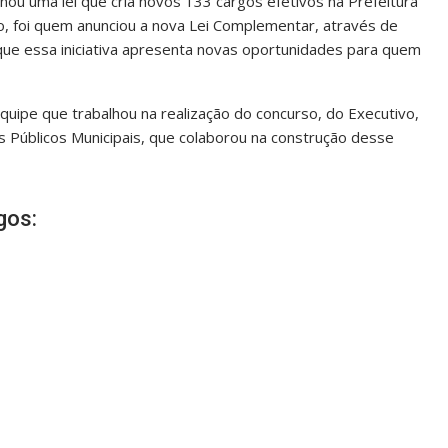
nou uma lei que cria novos 133 cargos efetivos na Prefeitura
ão, foi quem anunciou a nova Lei Complementar, através de
 que essa iniciativa apresenta novas oportunidades para quem
equipe que trabalhou na realização do concurso, do Executivo,
s Públicos Municipais, que colaborou na construção desse
gos: