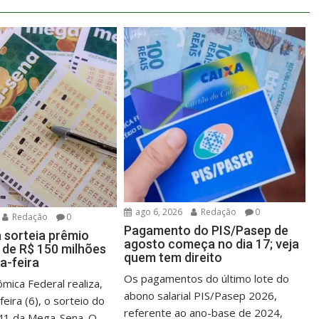
ago 6, 2026
Redação
0
Redação
0
Pagamento do PIS/Pasep de
sorteia prêmio
agosto começa no dia 17; veja
de R$ 150 milhões
quem tem direito
a-feira
Os pagamentos do último lote do
mica Federal realiza,
abono salarial PIS/Pasep 2026,
feira (6), o sorteio do
referente ao ano-base de 2024,
41 da Mega-Sena. O...