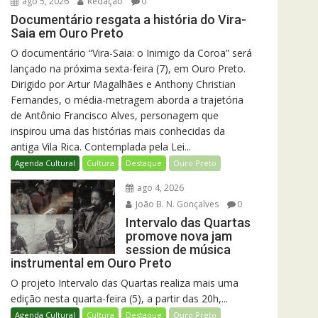
ago 5, 2026
Redação
0
Documentário resgata a história do Vira-
Saia em Ouro Preto
O documentário “Vira-Saia: o Inimigo da Coroa” será
lançado na próxima sexta-feira (7), em Ouro Preto.
Dirigido por Artur Magalhães e Anthony Christian
Fernandes, o média-metragem aborda a trajetória
de Antônio Francisco Alves, personagem que
inspirou uma das histórias mais conhecidas da
antiga Vila Rica. Contemplada pela Lei...
Agenda Cultural
Cultura
Destaque
Ouro Preto
ago 4, 2026
João B. N. Gonçalves
0
Intervalo das Quartas
promove nova jam
session de música
instrumental em Ouro Preto
O projeto Intervalo das Quartas realiza mais uma
edição nesta quarta-feira (5), a partir das 20h,...
Agenda Cultural
Cultura
Destaque
Ouro Preto