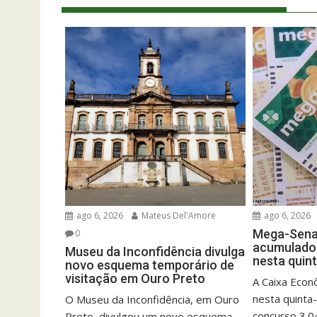
ago 6, 2026
Mateus Del'Amore
ago 6, 2026
Mega-Sena 
0
acumulado 
Museu da Inconfidência divulga
nesta quint
novo esquema temporário de
visitação em Ouro Preto
A Caixa Econô
nesta quinta-
O Museu da Inconfidência, em Ouro
concurso 3.0
Preto, divulgou um novo esquema