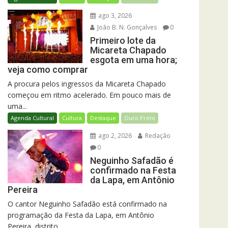
ago 3, 2026
João B. N. Gonçalves
0
Primeiro lote da
Micareta Chapado
esgota em uma hora;
veja como comprar
A procura pelos ingressos da Micareta Chapado
começou em ritmo acelerado. Em pouco mais de
uma...
Agenda Cultural
Cultura
Destaque
Ouro Preto
ago 2, 2026
Redação
0
Neguinho Safadão é
confirmado na Festa
da Lapa, em Antônio
Pereira
O cantor Neguinho Safadão está confirmado na
programação da Festa da Lapa, em Antônio
Pereira, distrito...