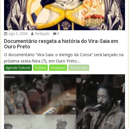
ago 5, 2026
Redação
0
Documentário resgata a história do Vira-Saia em
Ouro Preto
O documentário “Vira-Saia: o Inimigo da Coroa” será lançado na
próxima sexta-feira (7), em Ouro Preto....
Agenda Cultural
Cultura
Destaque
Ouro Preto