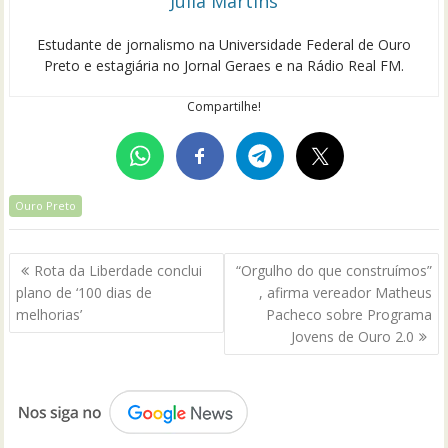
Júlia Martins
Estudante de jornalismo na Universidade Federal de Ouro
Preto e estagiária no Jornal Geraes e na Rádio Real FM.
Compartilhe!
Ouro Preto
Navegação
Rota da Liberdade conclui
“Orgulho do que construímos”
de
plano de ‘100 dias de
, afirma vereador Matheus
Post
melhorias’
Pacheco sobre Programa
Jovens de Ouro 2.0