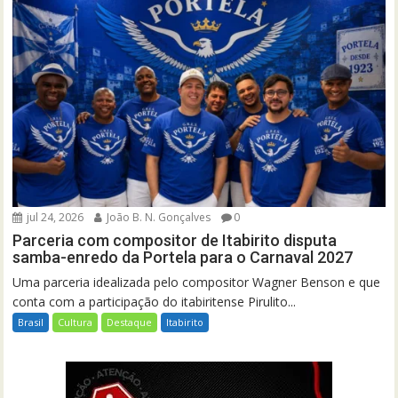
jul 24, 2026
João B. N. Gonçalves
0
Parceria com compositor de Itabirito disputa
samba-enredo da Portela para o Carnaval 2027
Uma parceria idealizada pelo compositor Wagner Benson e que
conta com a participação do itabiritense Pirulito...
Brasil
Cultura
Destaque
Itabirito