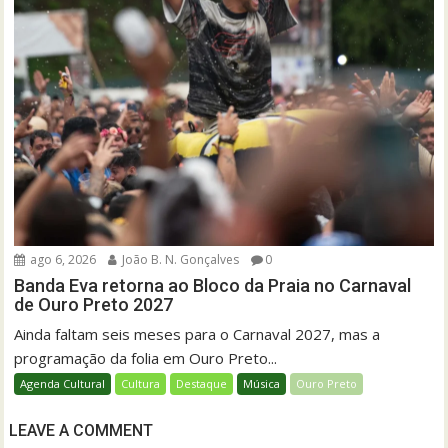
ago 6, 2026
João B. N. Gonçalves
0
Banda Eva retorna ao Bloco da Praia no Carnaval
de Ouro Preto 2027
Ainda faltam seis meses para o Carnaval 2027, mas a
programação da folia em Ouro Preto...
Agenda Cultural
Cultura
Destaque
Música
Ouro Preto
LEAVE A COMMENT