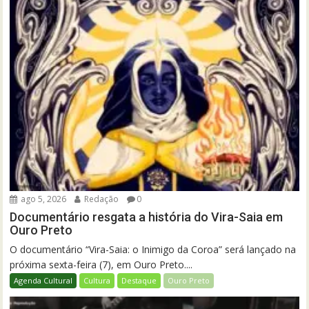
ago 5, 2026
Redação
0
Documentário resgata a história do Vira-Saia em
Ouro Preto
O documentário “Vira-Saia: o Inimigo da Coroa” será lançado na
próxima sexta-feira (7), em Ouro Preto....
Agenda Cultural
Cultura
Destaque
Ouro Preto