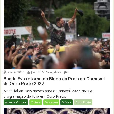
ago 6, 2026
João B. N. Gonçalves
0
Banda Eva retorna ao Bloco da Praia no Carnaval
de Ouro Preto 2027
Ainda faltam seis meses para o Carnaval 2027, mas a
programação da folia em Ouro Preto...
Agenda Cultural
Cultura
Destaque
Música
Ouro Preto