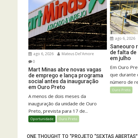
ago 6, 2026
Saneouro r
de falta d
ago 6, 2026
Mateus Del'Amore
em julho
0
Em Ouro Pret
Mart Minas abre novas vagas
que durante 
de emprego e lança programa
social antes da inauguração
número de rel
em Ouro Preto
Ouro Preto
A menos de dois meses da
inauguração da unidade de Ouro
Preto, prevista para 17 de...
Oportunidade
Ouro Preto
ONE THOUGHT TO “PROJETO “SEXTAS ABERTAS”