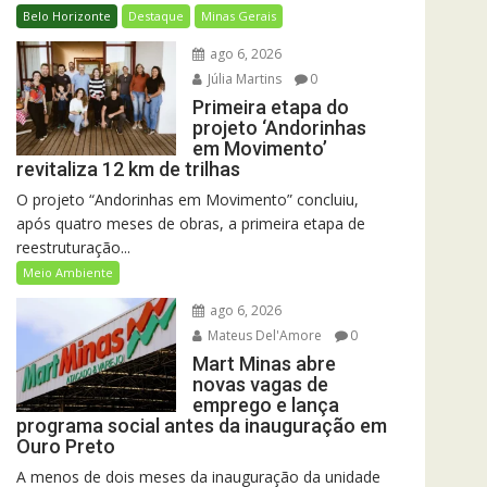
Belo Horizonte
Destaque
Minas Gerais
ago 6, 2026
Júlia Martins
0
Primeira etapa do
projeto ‘Andorinhas
em Movimento’
revitaliza 12 km de trilhas
O projeto “Andorinhas em Movimento” concluiu,
após quatro meses de obras, a primeira etapa de
reestruturação...
Meio Ambiente
ago 6, 2026
Mateus Del'Amore
0
Mart Minas abre
novas vagas de
emprego e lança
programa social antes da inauguração em
Ouro Preto
A menos de dois meses da inauguração da unidade