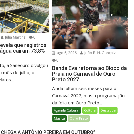
Júlia Martins
0
evela que registros
e água caíram 73,8%
ago 6, 2026
João B. N. Gonçalves
0
o, a Saneouro divulgou
Banda Eva retorna ao Bloco da
o mês de julho, o
Praia no Carnaval de Ouro
Preto 2027
atos...
Ainda faltam seis meses para o
Carnaval 2027, mas a programação
da folia em Ouro Preto...
Agenda Cultural
Cultura
Destaque
Música
Ouro Preto
 CHEGA A ANTÔNIO PEREIRA EM OUTUBRO”