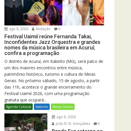
ago 6, 2026
Redação
0
Festival Uaimií reúne Fernanda Takai,
Inconfidentes Jazz Orquestra e grandes
nomes da música brasileira em Acuruí;
confira a programação
O distrito de Acuruí, em Itabirito (MG), será palco de
um dos maiores encontros entre música,
patrimônio histórico, turismo e cultura de Minas
Gerais. No próximo sábado, 15 de agosto, a partir
das 11h, acontece o grande encerramento do
Festival Uaimií 2026, com uma programação
gratuita que ocupará...
Agenda Cultural
Itabirito
Minas Gerais
ago 6, 2026
João B. N. Gonçalves
0