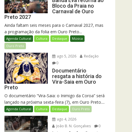
Banda Eva retorna ao
Bloco da Praia no
Carnaval de Ouro
Preto 2027
Ainda faltam seis meses para o Carnaval 2027, mas
a programação da folia em Ouro Preto...
Agenda Cultural
Cultura
Destaque
Música
Ouro Preto
ago 5, 2026
Redação
0
Documentário
resgata a história do
Vira-Saia em Ouro
Preto
O documentário “Vira-Saia: o Inimigo da Coroa” será
lançado na próxima sexta-feira (7), em Ouro Preto....
Agenda Cultural
Cultura
Destaque
Ouro Preto
ago 4, 2026
João B. N. Gonçalves
0