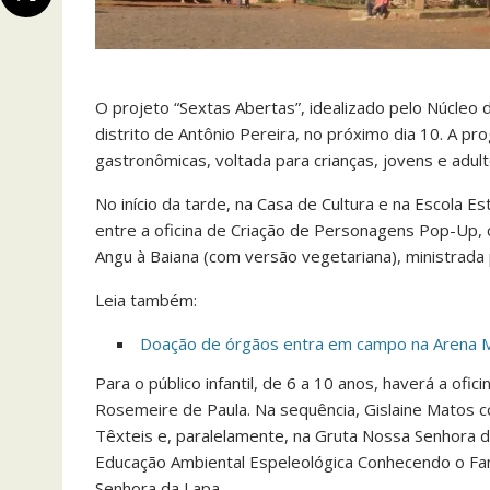
O projeto “Sextas Abertas”, idealizado pelo Núcleo 
distrito de Antônio Pereira, no próximo dia 10. A pr
gastronômicas, voltada para crianças, jovens e adul
No início da tarde, na Casa de Cultura e na Escola E
entre a oficina de Criação de Personagens Pop-Up, co
Angu à Baiana (com versão vegetariana), ministrada 
Leia também:
Doação de órgãos entra em campo na Arena
Para o público infantil, de 6 a 10 anos, haverá a of
Rosemeire de Paula. Na sequência, Gislaine Matos c
Têxteis e, paralelamente, na Gruta Nossa Senhora da
Educação Ambiental Espeleológica Conhecendo o Fa
Senhora da Lapa.