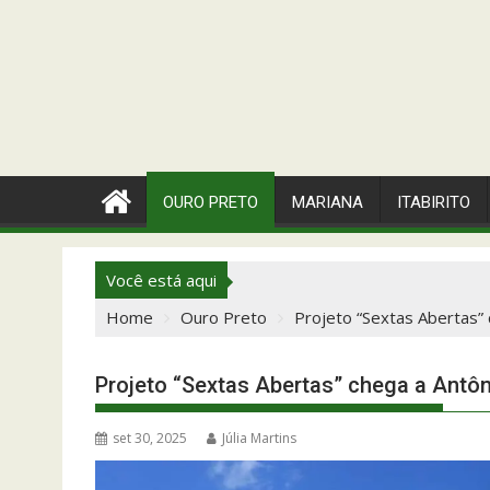
OURO PRETO
MARIANA
ITABIRITO
Você está aqui
Home
Ouro Preto
Projeto “Sextas Abertas”
Projeto “Sextas Abertas” chega a Antôn
set 30, 2025
Júlia Martins