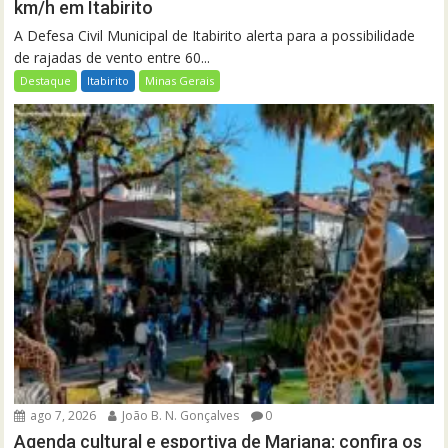
km/h em Itabirito
A Defesa Civil Municipal de Itabirito alerta para a possibilidade
de rajadas de vento entre 60...
Destaque
Itabirito
Minas Gerais
ago 7, 2026
João B. N. Gonçalves
0
Agenda cultural e esportiva de Mariana: confira os