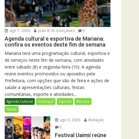
ago 7, 2026
João B. N. Gonçalves
0
Agenda cultural e esportiva de Mariana:
confira os eventos deste fim de semana
Mariana terá uma programação cultural, esportiva e
de serviços neste fim de semana, com atividades
entre sábado (8) e segunda-feira (10). A agenda
reúne eventos promovidos ou apoiados pela
Prefeitura, com opções que vão de feira e ações de
saúde a apresentações culturais, festas
comunitárias, esporte e atividades...
Agenda Cultural
Destaque
Esporte
Mariana
Saúde
ago 6, 2026
Redação
0
Festival Uaimií reúne