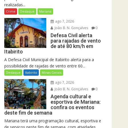
realizadas...
Crime
Destaque
Mariana
ago 7, 2026
João B. N. Gonçalves
0
Defesa Civil alerta
para rajadas de vento
de até 80 km/h em
Itabirito
A Defesa Civil Municipal de Itabirito alerta para a
possibilidade de rajadas de vento entre 60...
Destaque
Itabirito
Minas Gerais
ago 7, 2026
João B. N. Gonçalves
0
Agenda cultural e
esportiva de Mariana:
confira os eventos
deste fim de semana
Mariana terá uma programação cultural, esportiva e
de serviços neste fim de semana, com atividades