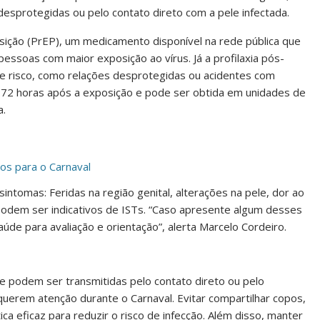
desprotegidas ou pelo contato direto com a pele infectada.
sição (PrEP), um medicamento disponível na rede pública que
pessoas com maior exposição ao vírus. Já a profilaxia pós-
de risco, como relações desprotegidas ou acidentes com
té 72 horas após a exposição e pode ser obtida em unidades de
a.
os para o Carnaval
sintomas: Feridas na região genital, alterações na pele, dor ao
 podem ser indicativos de ISTs. “Caso apresente algum desses
de para avaliação e orientação”, alerta Marcelo Cordeiro.
e podem ser transmitidas pelo contato direto ou pelo
erem atenção durante o Carnaval. Evitar compartilhar copos,
ica eficaz para reduzir o risco de infecção. Além disso, manter