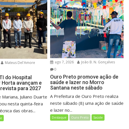
ago 7, 2026
João B. N. Gonçalves
Mateus Del'Amore
0
Ouro Preto promove ação de
TI do Hospital
saúde e lazer no Morro
 Horta avançam e
Santana neste sábado
prevista para 2027
A Prefeitura de Ouro Preto realiza
 Mariana, Juliano Duarte
neste sábado (8) uma ação de saúde
ipou nesta quinta-feira
e lazer no...
técnica das obras...
Destaque
Ouro Preto
Saúde
de