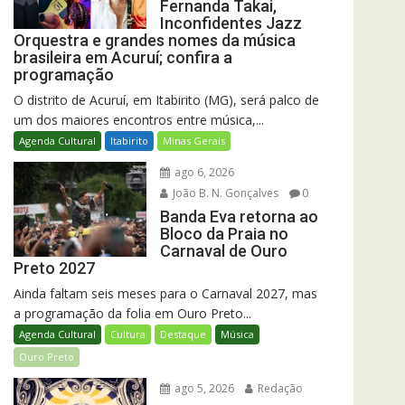
Fernanda Takai,
Inconfidentes Jazz
Orquestra e grandes nomes da música
brasileira em Acuruí; confira a
programação
O distrito de Acuruí, em Itabirito (MG), será palco de
um dos maiores encontros entre música,...
Agenda Cultural
Itabirito
Minas Gerais
ago 6, 2026
João B. N. Gonçalves
0
Banda Eva retorna ao
Bloco da Praia no
Carnaval de Ouro
Preto 2027
Ainda faltam seis meses para o Carnaval 2027, mas
a programação da folia em Ouro Preto...
Agenda Cultural
Cultura
Destaque
Música
Ouro Preto
ago 5, 2026
Redação