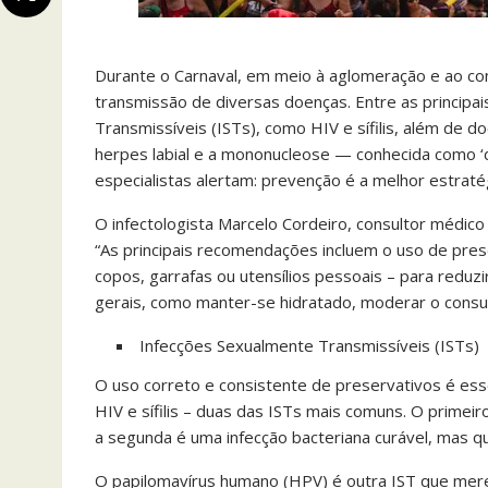
Durante o Carnaval, em meio à aglomeração e ao co
transmissão de diversas doenças. Entre as princip
Transmissíveis (ISTs), como HIV e sífilis, além de d
herpes labial e a mononucleose — conhecida como ‘d
especialistas alertam: prevenção é a melhor estraté
O infectologista Marcelo Cordeiro, consultor médico
“As principais recomendações incluem o uso de prese
copos, garrafas ou utensílios pessoais – para reduzi
gerais, como manter-se hidratado, moderar o consum
Infecções Sexualmente Transmissíveis (ISTs)
O uso correto e consistente de preservativos é ess
HIV e sífilis – duas das ISTs mais comuns. O prime
a segunda é uma infecção bacteriana curável, mas q
O papilomavírus humano (HPV) é outra IST que mere