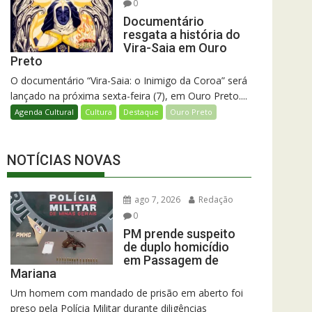
0
Documentário
resgata a história do
Vira-Saia em Ouro
Preto
O documentário “Vira-Saia: o Inimigo da Coroa” será
lançado na próxima sexta-feira (7), em Ouro Preto....
Agenda Cultural
Cultura
Destaque
Ouro Preto
NOTÍCIAS NOVAS
ago 7, 2026
Redação
0
PM prende suspeito
de duplo homicídio
em Passagem de
Mariana
Um homem com mandado de prisão em aberto foi
preso pela Polícia Militar durante diligências