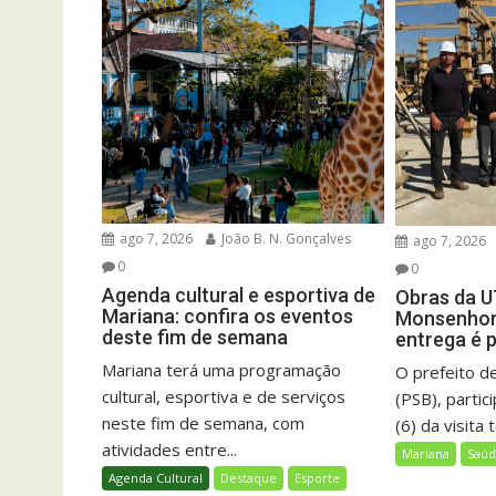
ago 7, 2026
João B. N. Gonçalves
ago 7, 2026
0
0
Agenda cultural e esportiva de
Obras da U
Mariana: confira os eventos
Monsenhor
deste fim de semana
entrega é 
Mariana terá uma programação
O prefeito de
cultural, esportiva e de serviços
(PSB), partic
neste fim de semana, com
(6) da visita 
atividades entre...
Mariana
Saú
Agenda Cultural
Destaque
Esporte