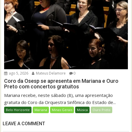
ago 5, 2026
Mateus Delamore
0
Coro da Osesp se apresenta em Mariana e Ouro
Preto com concertos gratuitos
Mariana recebe, neste sábado (8), uma apresentação
gratuita do Coro da Orquestra Sinfônica do Estado de...
Belo Horizonte
Mariana
Minas Gerais
Música
Ouro Preto
LEAVE A COMMENT