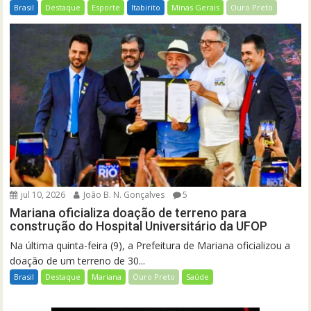
Brasil
Destaque
Esporte
Itabirito
Minas Gerais
Ouro Preto
jul 10, 2026
João B. N. Gonçalves
5
Mariana oficializa doação de terreno para
construção do Hospital Universitário da UFOP
Na última quinta-feira (9), a Prefeitura de Mariana oficializou a
doação de um terreno de 30...
Brasil
Destaque
Mariana
Ouro Preto
Saúde