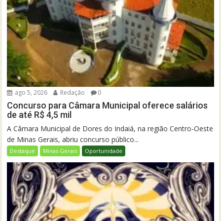
ago 5, 2026
Redação
0
Concurso para Câmara Municipal oferece salários
de até R$ 4,5 mil
A Câmara Municipal de Dores do Indaiá, na região Centro-Oeste
de Minas Gerais, abriu concurso público...
Destaque
Minas Gerais
Oportunidade