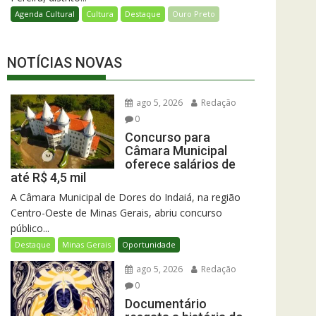
Agenda Cultural
Cultura
Destaque
Ouro Preto
NOTÍCIAS NOVAS
ago 5, 2026
Redação
0
Concurso para
Câmara Municipal
oferece salários de
até R$ 4,5 mil
A Câmara Municipal de Dores do Indaiá, na região
Centro-Oeste de Minas Gerais, abriu concurso
público...
Destaque
Minas Gerais
Oportunidade
ago 5, 2026
Redação
0
Documentário