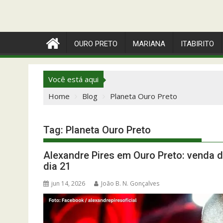
OURO PRETO
MARIANA
ITABIRITO
Você está aqui
Home
Blog
Planeta Ouro Preto
Tag:
Planeta Ouro Preto
Alexandre Pires em Ouro Preto: venda 
dia 21
jun 14, 2026
João B. N. Gonçalves