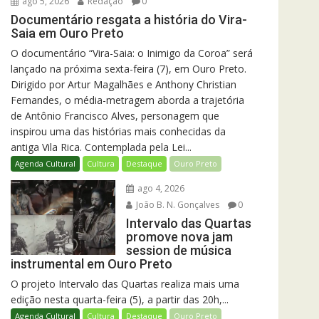
ago 5, 2026
Redação
0
Documentário resgata a história do Vira-
Saia em Ouro Preto
O documentário “Vira-Saia: o Inimigo da Coroa” será
lançado na próxima sexta-feira (7), em Ouro Preto.
Dirigido por Artur Magalhães e Anthony Christian
Fernandes, o média-metragem aborda a trajetória
de Antônio Francisco Alves, personagem que
inspirou uma das histórias mais conhecidas da
antiga Vila Rica. Contemplada pela Lei...
Agenda Cultural
Cultura
Destaque
Ouro Preto
ago 4, 2026
João B. N. Gonçalves
0
Intervalo das Quartas
promove nova jam
session de música
instrumental em Ouro Preto
O projeto Intervalo das Quartas realiza mais uma
edição nesta quarta-feira (5), a partir das 20h,...
Agenda Cultural
Cultura
Destaque
Ouro Preto