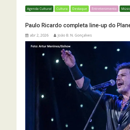
Agenda Cultural
Cultura
Destaque
Entretenimento
Músi
Paulo Ricardo completa line-up do Plan
abr 2, 2026
João B. N. Gonçalves