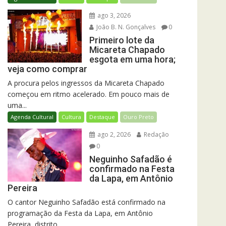
ago 3, 2026
João B. N. Gonçalves
0
Primeiro lote da
Micareta Chapado
esgota em uma hora;
veja como comprar
A procura pelos ingressos da Micareta Chapado
começou em ritmo acelerado. Em pouco mais de
uma...
Agenda Cultural
Cultura
Destaque
Ouro Preto
ago 2, 2026
Redação
0
Neguinho Safadão é
confirmado na Festa
da Lapa, em Antônio
Pereira
O cantor Neguinho Safadão está confirmado na
programação da Festa da Lapa, em Antônio
Pereira, distrito...