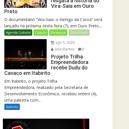
resgata a história do
Vira-Saia em Ouro
Preto
O documentário “Vira-Saia: o Inimigo da Coroa” será
lançado na próxima sexta-feira (7), em Ouro Preto....
Agenda Cultural
Cultura
Destaque
Ouro Preto
ago 5, 2026
Júlia Martins
0
Projeto Trilha
Empreendedora
recebe Dudu do
Cavaco em Itabirito
Em Itabirito, o projeto Trilha
Empreendedora, realizado pela Secretaria de
Desenvolvimento Econômico, recebeu ontem (4),
uma palestra com...
Itabirito