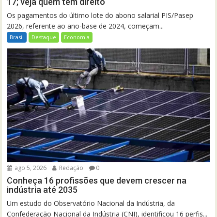
17; veja quem tem direito
Os pagamentos do último lote do abono salarial PIS/Pasep
2026, referente ao ano-base de 2024, começam...
Brasil
Destaque
Economia
ago 5, 2026
Redação
0
Conheça 16 profissões que devem crescer na
indústria até 2035
Um estudo do Observatório Nacional da Indústria, da
Confederação Nacional da Indústria (CNI), identificou 16 perfis...