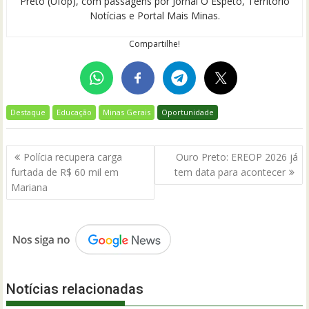
Preto (Ufop), com passagens por Jornal O Espeto, Território
Notícias e Portal Mais Minas.
Compartilhe!
Destaque
Educação
Minas Gerais
Oportunidade
Navegação
Polícia recupera carga
Ouro Preto: EREOP 2026 já
de
furtada de R$ 60 mil em
tem data para acontecer
Post
Mariana
Notícias relacionadas