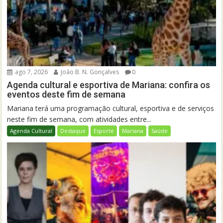
ago 7, 2026
João B. N. Gonçalves
0
Agenda cultural e esportiva de Mariana: confira os
eventos deste fim de semana
Mariana terá uma programação cultural, esportiva e de serviços
neste fim de semana, com atividades entre...
Agenda Cultural
Destaque
Esporte
Mariana
Saúde