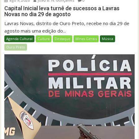
ago 9, 2026
João B. N. Gonçalves
0
Capital Inicial leva turnê de sucessos a Lavras
Novas no dia 29 de agosto
Lavras Novas, distrito de Ouro Preto, recebe no dia 29 de
agosto mais uma edição do...
Agenda Cultural
Cultura
Destaque
Minas Gerais
Música
Ouro Preto