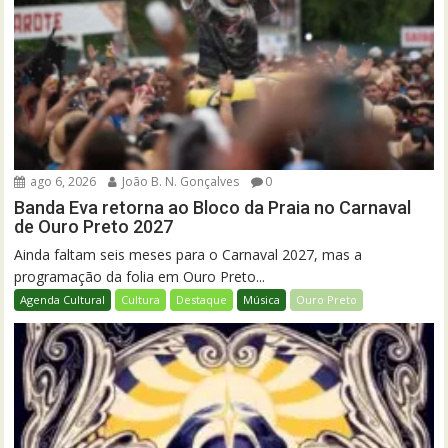
ago 6, 2026
João B. N. Gonçalves
0
Banda Eva retorna ao Bloco da Praia no Carnaval
de Ouro Preto 2027
Ainda faltam seis meses para o Carnaval 2027, mas a
programação da folia em Ouro Preto...
Agenda Cultural
Cultura
Destaque
Música
Ouro Preto