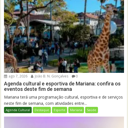
ago 7, 2026
João B. N. Gonçalves
0
Agenda cultural e esportiva de Mariana: confira os
eventos deste fim de semana
Mariana terá uma programação cultural, esportiva e de serviços
neste fim de semana, com atividades entre...
Agenda Cultural
Destaque
Esporte
Mariana
Saúde