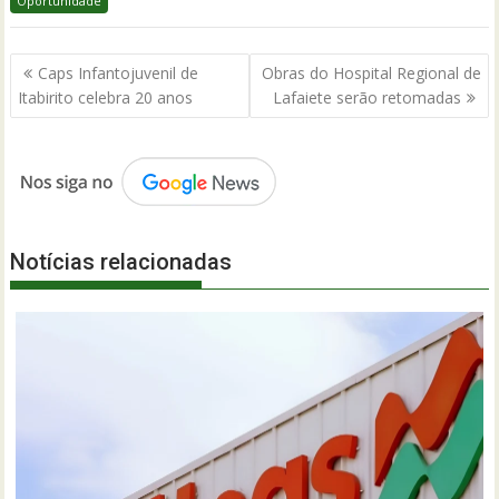
Oportunidade
Navegação
Caps Infantojuvenil de
Obras do Hospital Regional de
de
Itabirito celebra 20 anos
Lafaiete serão retomadas
Post
Notícias relacionadas