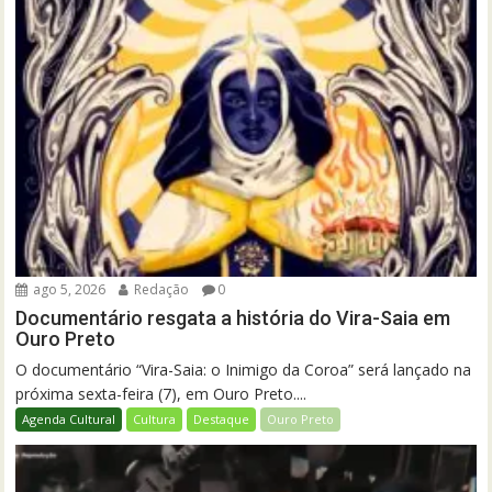
ago 5, 2026
Redação
0
Documentário resgata a história do Vira-Saia em
Ouro Preto
O documentário “Vira-Saia: o Inimigo da Coroa” será lançado na
próxima sexta-feira (7), em Ouro Preto....
Agenda Cultural
Cultura
Destaque
Ouro Preto