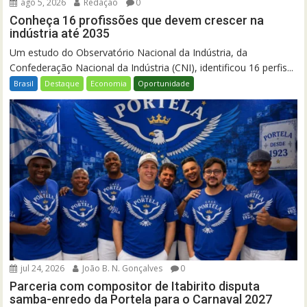
ago 5, 2026
Redação
0
Conheça 16 profissões que devem crescer na
indústria até 2035
Um estudo do Observatório Nacional da Indústria, da
Confederação Nacional da Indústria (CNI), identificou 16 perfis...
Brasil
Destaque
Economia
Oportunidade
jul 24, 2026
João B. N. Gonçalves
0
Parceria com compositor de Itabirito disputa
samba-enredo da Portela para o Carnaval 2027