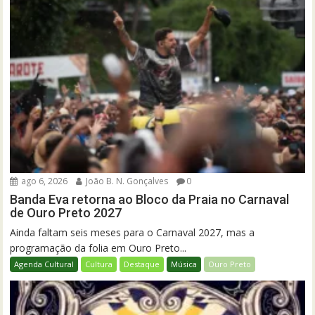
ago 6, 2026
João B. N. Gonçalves
0
Banda Eva retorna ao Bloco da Praia no Carnaval
de Ouro Preto 2027
Ainda faltam seis meses para o Carnaval 2027, mas a
programação da folia em Ouro Preto...
Agenda Cultural
Cultura
Destaque
Música
Ouro Preto