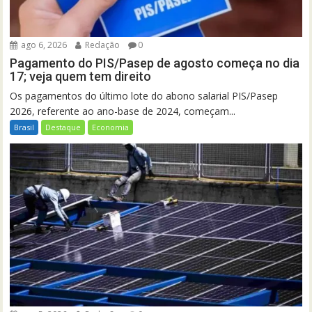
ago 6, 2026
Redação
0
Pagamento do PIS/Pasep de agosto começa no dia
17; veja quem tem direito
Os pagamentos do último lote do abono salarial PIS/Pasep
2026, referente ao ano-base de 2024, começam...
Brasil
Destaque
Economia