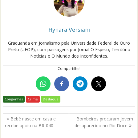
Hynara Versiani
Graduanda em Jornalismo pela Universidade Federal de Ouro
Preto (UFOP), com passagens por Jornal O Espeto, Território
Notícias e O Mundo dos Inconfidentes.
Compartilhe!
Congonhas
Crime
Destaque
Navegação
Bebê nasce em casa e
Bombeiros procuram jovem
de
recebe apoio na BR-040
desaparecido no Rio Doce
Post