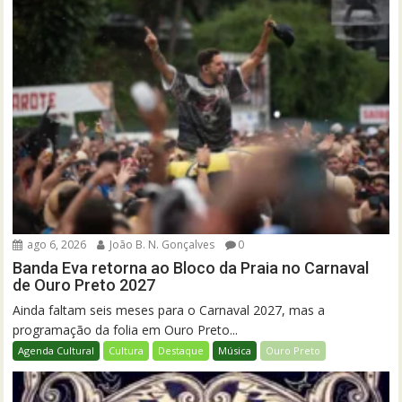
ago 6, 2026
João B. N. Gonçalves
0
Banda Eva retorna ao Bloco da Praia no Carnaval
de Ouro Preto 2027
Ainda faltam seis meses para o Carnaval 2027, mas a
programação da folia em Ouro Preto...
Agenda Cultural
Cultura
Destaque
Música
Ouro Preto