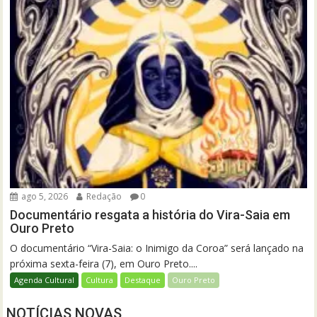
ago 5, 2026
Redação
0
Documentário resgata a história do Vira-Saia em
Ouro Preto
O documentário “Vira-Saia: o Inimigo da Coroa” será lançado na
próxima sexta-feira (7), em Ouro Preto....
Agenda Cultural
Cultura
Destaque
Ouro Preto
NOTÍCIAS NOVAS