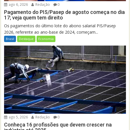
ago 6, 2026
Redação
0
Pagamento do PIS/Pasep de agosto começa no dia
17; veja quem tem direito
Os pagamentos do último lote do abono salarial PIS/Pasep
2026, referente ao ano-base de 2024, começam...
Brasil
Destaque
Economia
ago 5, 2026
Redação
0
Conheça 16 profissões que devem crescer na